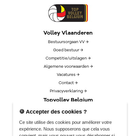
Volley Vlaanderen
Bestuursorgaan VV →
Goed bestuur →
Competitie/uitslagen →
Algemene voorwaarden →
Vacatures →
Contact →
Privacyverklaring →
Topvolley Belgium
Over TopVolleyBelgium →
🍪 Accepter des cookies ?
Nieuws →
Ce site utilise des cookies pour améliorer votre
Lotto Cup Finals →
expérience. Nous supposerons que cela vous
EuroVolleyCenter
convient, mais vous pouvez vous désabonner si