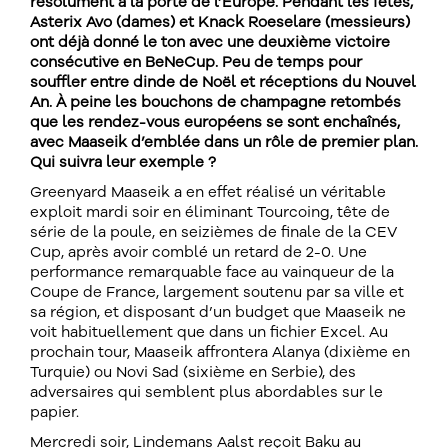
résolument à la porte de l’Europe. Pendant les fêtes,
Asterix Avo (dames) et Knack Roeselare (messieurs)
ont déjà donné le ton avec une deuxième victoire
consécutive en BeNeCup. Peu de temps pour
souffler entre dinde de Noël et réceptions du Nouvel
An. À peine les bouchons de champagne retombés
que les rendez-vous européens se sont enchaînés,
avec Maaseik d’emblée dans un rôle de premier plan.
Qui suivra leur exemple ?
Greenyard Maaseik a en effet réalisé un véritable
exploit mardi soir en éliminant Tourcoing, tête de
série de la poule, en seizièmes de finale de la CEV
Cup, après avoir comblé un retard de 2-0. Une
performance remarquable face au vainqueur de la
Coupe de France, largement soutenu par sa ville et
sa région, et disposant d’un budget que Maaseik ne
voit habituellement que dans un fichier Excel. Au
prochain tour, Maaseik affrontera Alanya (dixième en
Turquie) ou Novi Sad (sixième en Serbie), des
adversaires qui semblent plus abordables sur le
papier.
Mercredi soir, Lindemans Aalst reçoit Baku au