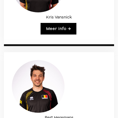
Kris Vansnick
Meer info →
Bert Heremans