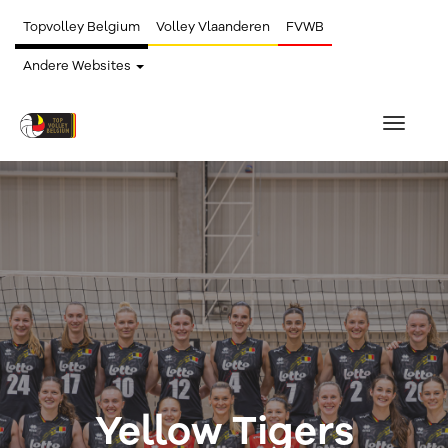
Topvolley Belgium
Volley Vlaanderen
FVWB
Andere Websites
Toggle
navigat
Yellow Tigers