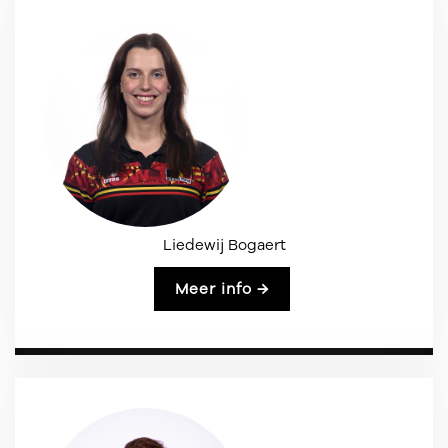
Liedewij Bogaert
Meer info →