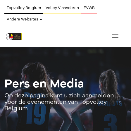
Topvolley Belgium
Volley Vlaanderen
FVWB
Andere Websites
Toggle
navigat
Pers en Media
Op deze pagina kunt u zich aanmelden
voor de evenementen van Topvolley
Belgium.