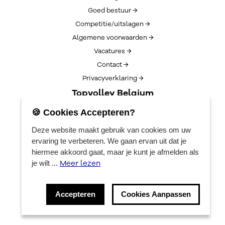
Goed bestuur →
Competitie/uitslagen →
Algemene voorwaarden →
Vacatures →
Contact →
Privacyverklaring →
Topvolley Belgium
Over TopVolleyBelgium →
🍪 Cookies Accepteren?
Nieuws →
Deze website maakt gebruik van cookies om uw
Lotto Cup Finals →
ervaring te verbeteren. We gaan ervan uit dat je
EuroVolleyCenter
hiermee akkoord gaat, maar je kunt je afmelden als
Meer lezen
je wilt ...
Boekingen →
Algemene info →
Accepteren
Cookies Aanpassen