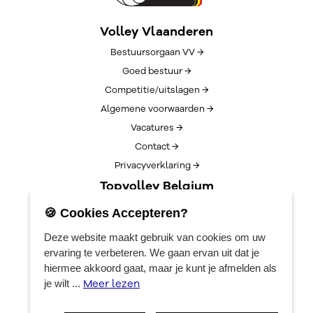
Volley Vlaanderen
Bestuursorgaan VV →
Goed bestuur →
Competitie/uitslagen →
Algemene voorwaarden →
Vacatures →
Contact →
Privacyverklaring →
Topvolley Belgium
Over TopVolleyBelgium →
🍪 Cookies Accepteren?
Nieuws →
Deze website maakt gebruik van cookies om uw
Lotto Cup Finals →
ervaring te verbeteren. We gaan ervan uit dat je
EuroVolleyCenter
hiermee akkoord gaat, maar je kunt je afmelden als
Meer lezen
je wilt ...
Boekingen →
Algemene info →