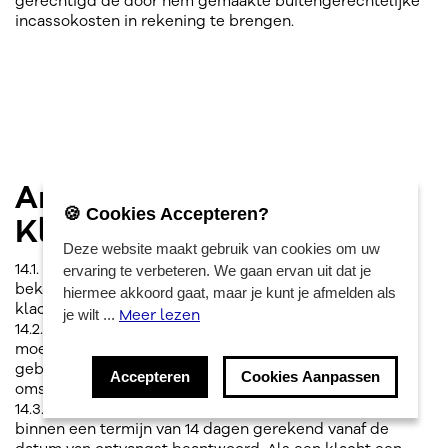
gerechtigd de door hem gemaakte buitengerechtelijke
incassokosten in rekening te brengen.
Artikel 14:
🍪 Cookies Accepteren?
Klachtenregeling
Deze website maakt gebruik van cookies om uw
14.1. De ondernemer beschikt over een voldoende
ervaring te verbeteren. We gaan ervan uit dat je
bekend gemaakte klachtenprocedure en behandelt de
hiermee akkoord gaat, maar je kunt je afmelden als
klacht overeenkomstig deze klachtenprocedure.
Meer lezen
je wilt ...
14.2. Klachten over de uitvoering van de overeenkomst
moeten binnen bekwame tijd nadat de consument de
gebreken heeft geconstateerd, volledig en duidelijk
Accepteren
Cookies Aanpassen
omschreven worden ingediend bij de ondernemer.
14.3. Bij de ondernemer ingediende klachten worden
binnen een termijn van 14 dagen gerekend vanaf de