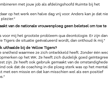
ombineren met jouw job als afdelingshoofd Ruimte bij het
daar op het werk een halve dag vrij voor. Anders kan je dat nie
plezier.”
maakt van de nationale vrouwenploeg geen beletsel om toe te
was voor mij het grootste probleem qua deontologie. Er zijn da
e Tigers de situatie geëvalueerd wordt, dan onthoud ik mij.”
rk uithaalde bij de Yellow Tigers?
de snelheid waarmee ze zich ontwikkeld heeft. Zonder één wed
opmerken op het WK. Ze heeft zich duidelijk goed geïntegree
eest zijn. Ze heeft ook gebruik gemaakt van de omstandighede
ind ook dat de coaching in die ploeg sterk was op het mental
met een missie en dat kan misschien wel als een positief
s.”