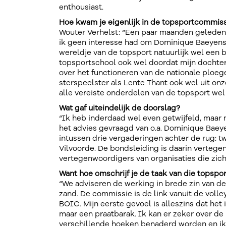
enthousiast.
Hoe kwam je eigenlijk in de topsportcommiss
Wouter Verhelst: “Een paar maanden geleden k
ik geen interesse had om Dominique Baeyens 
wereldje van de topsport natuurlijk wel een b
topsportschool ook wel doordat mijn dochter
over het functioneren van de nationale ploeg
sterspeelster als Lente Thant ook wel uit onz
alle vereiste onderdelen van de topsport wel 
Wat gaf uiteindelijk de doorslag?
“Ik heb inderdaad wel even getwijfeld, maar n
het advies gevraagd van o.a. Dominique Baeyen
intussen drie vergaderingen achter de rug: tw
Vilvoorde. De bondsleiding is daarin vertege
vertegenwoordigers van organisaties die zic
Want hoe omschrijf je de taak van die topsp
“We adviseren de werking in brede zin van de
zand. De commissie is de link vanuit de voll
BOIC. Mijn eerste gevoel is alleszins dat het 
maar een praatbarak. Ik kan er zeker over de
verschillende hoeken benaderd worden en ik 