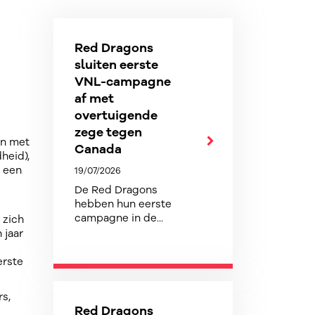
Red Dragons
sluiten eerste
VNL-campagne
af met
overtuigende
zege tegen
an met
Canada
heid),
n een
19/07/2026
De Red Dragons
hebben hun eerste
campagne in de...
 zich
 jaar
erste
rs,
Red Dragons