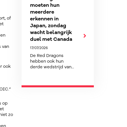
moeten hun
meerdere
rt, of
erkennen in
et
Japan, zondag
wacht belangrijk
ben
duel met Canada
s van
17/07/2026
De Red Dragons
hebben ook hun
er ook
derde wedstrijd van...
BOIC.”
s op
et
niet zo
een