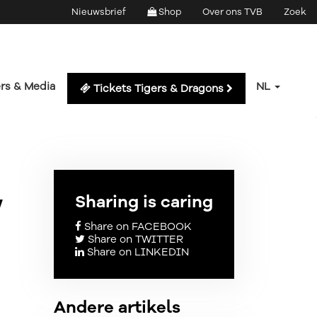
Nieuwsbrief
Shop
Over ons TVB
Zoek
rs & Media
NL
Tickets Tigers & Dragons
w
Sharing is caring
Share on FACEBOOK
Share on TWITTER
Share on LINKEDIN
Andere artikels