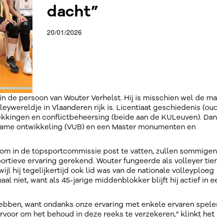
dacht”
20/01/2026
 in de persoon van Wouter Verhelst. Hij is misschien wel de m
leywereldje in Vlaanderen rijk is. Licentiaat geschiedenis (oud
ekkingen en conflictbeheersing (beide aan de KULeuven). Da
zame ontwikkeling (VUB) en een Master monumenten en
t om in de topsportcommissie post te vatten, zullen sommigen
portieve ervaring gerekend. Wouter fungeerde als volleyer tien
ijl hij tegelijkertijd ook lid was van de nationale volleyploeg
al niet, want als 45-jarige middenblokker blijft hij actief in e
 hebben, want ondanks onze ervaring met enkele ervaren spele
rvoor om het behoud in deze reeks te verzekeren,” klinkt het