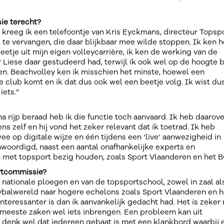
ie terecht?
reeg ik een telefoontje van Kris Eyckmans, directeur Topspo
te vervangen, die daar blijkbaar mee wilde stoppen. Ik ken h
eetje uit mijn eigen volleycarrière, ik ken de werking van de
 Liese daar gestudeerd had, terwijl ik ook wel op de hoogte 
en. Beachvolley ken ik misschien het minste, hoewel een
e club komt en ik dat dus ook wel een beetje volg. Ik wist du
iets.”
a rijp beraad heb ik die functie toch aanvaard. Ik heb daarov
s zelf en hij vond het zeker relevant dat ik toetrad. Ik heb
ee op digitale wijze en één tijdens een ‘live’ aanwezigheid in
nwoordigd, naast een aantal onafhankelijke experts en
h met topsport bezig houden, zoals Sport Vlaanderen en het 
ortcommissie?
 nationale ploegen en van de topsportschool, zowel in zaal al
eybalwereld naar hogere echelons zoals Sport Vlaanderen en h
interessanter is dan ik aanvankelijk gedacht had. Het is zeker 
 meeste zaken wel iets inbrengen. Een probleem kan uit
denk wel dat iedereen gebaat is met een klankbord waarbij 