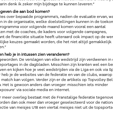
rin denk ik zeker mijn bijdrage te kunnen leveren.”
egeven die aan bod komen?
advies over bepaalde programma’s, nadien de evaluatie ervan, wa
jn in de organisatie, welke doelstellingen kunnen in de toeko
programma voor volgende maand komen vooral een aantal
aken met de coaches, de kaders voor volgende campagnes,
ant de financiële situatie heeft uiteraard ook impact op de wer
lijke keuzes gemaakt worden, die het niet altijd gemakkelijk
en.”
ken heb je in intussen zien veranderen?
geworden. De verslagen van elke wedstrijd zijn verdwenen in
eportages in de dagbladen. Misschien zijn kranten wel een be
jven en kijken hoe je veel wedstrijden via de Liga en ook via S
 heb je de websites van de federatie en van de clubs, waarop 
e match kan volgen. Verder zijn er de artikels op Topvolley Be
a. Het is gewoon anders dan vroeger: misschien iets minder
posure’ via sociale media en internet.
ar meer overleg bestaat met de Franstalige federatie tegenov
 worden dan ook meer dan vroeger geselecteerd voor de nation
electie van meisjes U18 een viertal meisjes niet uit de topsport