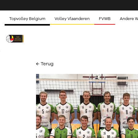
Topvolley Belgium
Volley Vlaanderen
FVWB
Andere 
← Terug