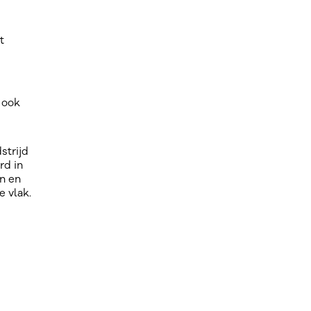
t
n ook
strijd
rd in
n en
e vlak.