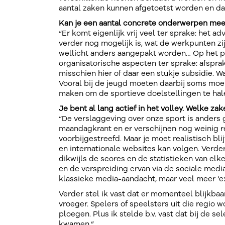
aantal zaken kunnen afgetoetst worden en daa
Kan je een aantal concrete onderwerpen me
“Er komt eigenlijk vrij veel ter sprake: het 
verder nog mogelijk is, wat de werkpunten zi
wellicht anders aangepakt worden… Op het 
organisatorische aspecten ter sprake: afspr
misschien hier of daar een stukje subsidie. W
Vooral bij de jeugd moeten daarbij soms moei
maken om de sportieve doelstellingen te hal
Je bent al lang actief in het volley. Welke za
“De verslaggeving over onze sport is anders 
maandagkrant en er verschijnen nog weinig r
voorbijgestreefd. Maar je moet realistisch bli
en internationale websites kan volgen. Verder
dikwijls de scores en de statistieken van elk
en de verspreiding ervan via de sociale medi
klassieke media-aandacht, maar veel meer ‘ex
Verder stel ik vast dat er momenteel blijkba
vroeger. Spelers of speelsters uit die regio
ploegen. Plus ik stelde b.v. vast dat bij de s
kwamen.”