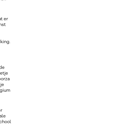
t er
mst
king.
 de
etje
porza
je
lgium
er
ale
school