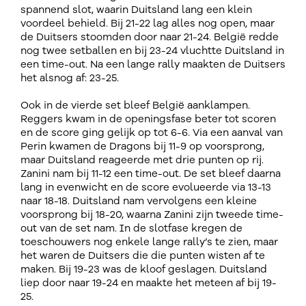
spannend slot, waarin Duitsland lang een klein
voordeel behield. Bij 21-22 lag alles nog open, maar
de Duitsers stoomden door naar 21-24. België redde
nog twee setballen en bij 23-24 vluchtte Duitsland in
een time-out. Na een lange rally maakten de Duitsers
het alsnog af: 23-25.
Ook in de vierde set bleef België aanklampen.
Reggers kwam in de openingsfase beter tot scoren
en de score ging gelijk op tot 6-6. Via een aanval van
Perin kwamen de Dragons bij 11-9 op voorsprong,
maar Duitsland reageerde met drie punten op rij.
Zanini nam bij 11-12 een time-out. De set bleef daarna
lang in evenwicht en de score evolueerde via 13-13
naar 18-18. Duitsland nam vervolgens een kleine
voorsprong bij 18-20, waarna Zanini zijn tweede time-
out van de set nam. In de slotfase kregen de
toeschouwers nog enkele lange rally’s te zien, maar
het waren de Duitsers die die punten wisten af te
maken. Bij 19-23 was de kloof geslagen. Duitsland
liep door naar 19-24 en maakte het meteen af bij 19-
25.