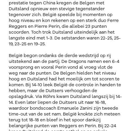
prestatie tegen China kregen de Belgen met
Duitsland opnieuw een stevige tegenstander
tegenover zich. België speelde bij momenten op
hoog niveau en kon rekenen op een sterk duo Ferre
Reggers en Pierre Perin, die allebei 23 punten
scoorden. Toch trok Duitsland uiteindelijk aan het
langste eind met 1-3. De setstanden waren 22-25, 25-
19, 23-25 en 19-25.
België begon ondanks de derde wedstrijd op rij
uitstekend aan de partij. De Dragons namen een 6-4
voorsprong en vooral Perin vond al vroeg vlot de
weg naar de punten. De Belgen hielden het niveau
hoog en Duitsland had het moeilijk om tot scoren te
komen. Bij 14-10 leek België de controle in handen te
hebben, maar de Duitsers verhoogden de
opslagdruk. Via Röhrs kwam Duitsland langszij bij 14-
14. Even later liepen de Duitsers uit naar 16-18,
waardoor bondscoach Emanuele Zanini zijn tweede
time-out van de set nam. België knokte zich meteen
terug tot 18-18 en bleef in het spoor dankzij
belangrijke punten van Reggers en Perin. Bij 22-24