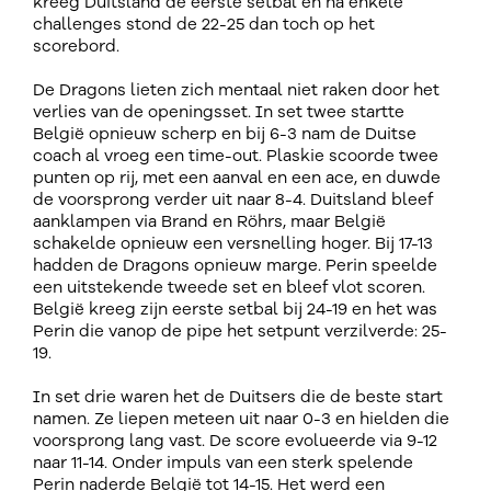
kreeg Duitsland de eerste setbal en na enkele
challenges stond de 22-25 dan toch op het
scorebord.
De Dragons lieten zich mentaal niet raken door het
verlies van de openingsset. In set twee startte
België opnieuw scherp en bij 6-3 nam de Duitse
coach al vroeg een time-out. Plaskie scoorde twee
punten op rij, met een aanval en een ace, en duwde
de voorsprong verder uit naar 8-4. Duitsland bleef
aanklampen via Brand en Röhrs, maar België
schakelde opnieuw een versnelling hoger. Bij 17-13
hadden de Dragons opnieuw marge. Perin speelde
een uitstekende tweede set en bleef vlot scoren.
België kreeg zijn eerste setbal bij 24-19 en het was
Perin die vanop de pipe het setpunt verzilverde: 25-
19.
In set drie waren het de Duitsers die de beste start
namen. Ze liepen meteen uit naar 0-3 en hielden die
voorsprong lang vast. De score evolueerde via 9-12
naar 11-14. Onder impuls van een sterk spelende
Perin naderde België tot 14-15. Het werd een