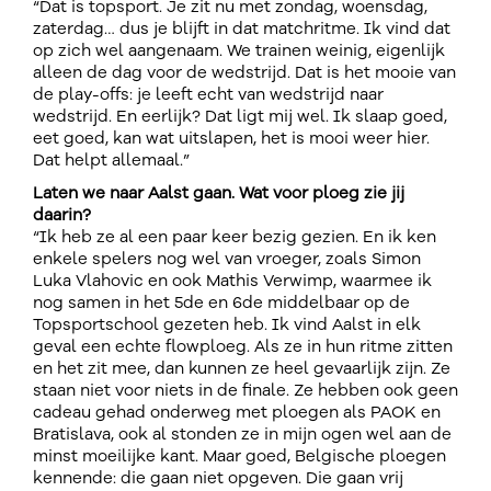
“Dat is topsport. Je zit nu met zondag, woensdag,
zaterdag… dus je blijft in dat matchritme. Ik vind dat
op zich wel aangenaam. We trainen weinig, eigenlijk
alleen de dag voor de wedstrijd. Dat is het mooie van
de play-offs: je leeft echt van wedstrijd naar
wedstrijd. En eerlijk? Dat ligt mij wel. Ik slaap goed,
eet goed, kan wat uitslapen, het is mooi weer hier.
Dat helpt allemaal.”
Laten we naar Aalst gaan. Wat voor ploeg zie jij
daarin?
“Ik heb ze al een paar keer bezig gezien. En ik ken
enkele spelers nog wel van vroeger, zoals Simon
Luka Vlahovic en ook Mathis Verwimp, waarmee ik
nog samen in het 5de en 6de middelbaar op de
Topsportschool gezeten heb. Ik vind Aalst in elk
geval een echte flowploeg. Als ze in hun ritme zitten
en het zit mee, dan kunnen ze heel gevaarlijk zijn. Ze
staan niet voor niets in de finale. Ze hebben ook geen
cadeau gehad onderweg met ploegen als PAOK en
Bratislava, ook al stonden ze in mijn ogen wel aan de
minst moeilijke kant. Maar goed, Belgische ploegen
kennende: die gaan niet opgeven. Die gaan vrij