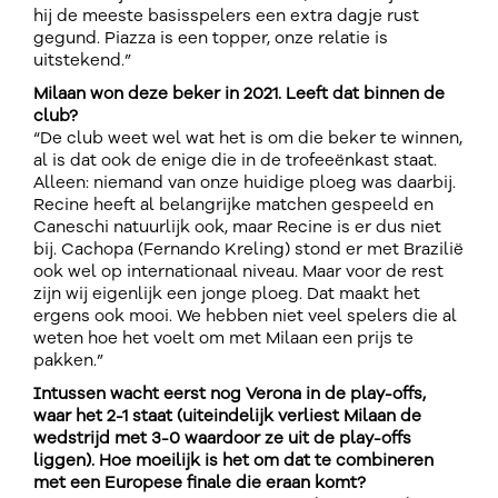
hij de meeste basisspelers een extra dagje rust
gegund. Piazza is een topper, onze relatie is
uitstekend.”
Milaan won deze beker in 2021. Leeft dat binnen de
club?
“De club weet wel wat het is om die beker te winnen,
al is dat ook de enige die in de trofeeënkast staat.
Alleen: niemand van onze huidige ploeg was daarbij.
Recine heeft al belangrijke matchen gespeeld en
Caneschi natuurlijk ook, maar Recine is er dus niet
bij. Cachopa (Fernando Kreling) stond er met Brazilië
ook wel op internationaal niveau. Maar voor de rest
zijn wij eigenlijk een jonge ploeg. Dat maakt het
ergens ook mooi. We hebben niet veel spelers die al
weten hoe het voelt om met Milaan een prijs te
pakken.”
Intussen wacht eerst nog Verona in de play-offs,
waar het 2-1 staat (uiteindelijk verliest Milaan de
wedstrijd met 3-0 waardoor ze uit de play-offs
liggen). Hoe moeilijk is het om dat te combineren
met een Europese finale die eraan komt?