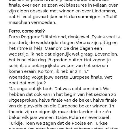
finale, over een seizoen vol blessures in Milaan, over
zijn eigen obsessie met winnen en over Lindemans,
dat hij veel gevaarlijker acht dan sommigen in Italië
misschien vermoeden.
Ferre, come stai?
Ferre Reggers: “Uitstekend, dankjewel. Fysiek voel ik
me sterk, de wedstrijden tegen Verona zijn pittig en
het ritme is hels. Maar om de drie dagen een
wedstrijd, ik heb dat eigenlijk wel graag. Bovendien,
het is nu elke dag 18 graden buiten. Het zonnetje
schijnt, de belangrijkste weken van het seizoen
komen eraan. Kortom, ik heb er zin in.”
Woensdag volgt jouw eerste Europese finale. Wat
doet dat met jou?
“Ja, ongelooflijk toch. Dat was echt een doel. We
hebben dat ook van in het begin van het seizoen zo
uitgesproken: halve finale van de beker, halve finale
van de play-offs en die Europese beker winnen. In
theorie zijn er eigenlijk maar drie landen die zo’n
beker elk jaar winnen: Italië, Polen en eventueel
Turkije. Toen we zagen dat de Poolse en Turkse