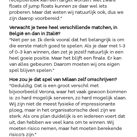
receptiehoek kan een target worden. Met zware
floats of jump floats kunnen ze daar wel iets
proberen. Maar dat weten wij natuurlijk ook, dus we
zijn daarop voorbereid.”
Verwacht je twee heel verschillende matchen, in
België en dan in Italië?
“Niet per se. Ik denk vooral dat het belangrijk is om
die eerste match goed te spelen. Als je daar met 1-3
of 0-3 kan winnen, dan zet je jezelf natuurlijk in een
heel goeie positie. Maar het blijft een finale. Er kan
van alles gebeuren. Daarom moeten wij ons eigen
spel blijven spelen.”
Hoe zou je dat spel van Milaan zelf omschrijven?
“Geduldig. Dat is een groot verschil met
bijvoorbeeld Verona, waar het vaak gewoon bommen
is: zo hard mogelijk serveren, zo hard mogelijk slaan.
Wij zijn niet de meest fysieke of impressionante
ploeg, maar in het organisatorische deel zijn we
sterk. Als ons plan duidelijk is en iedereen voert dat
uit, dan hebben we veel kans om te winnen. Wij
moeten risico nemen, maar het moeten berekende
risico’s zijn.”