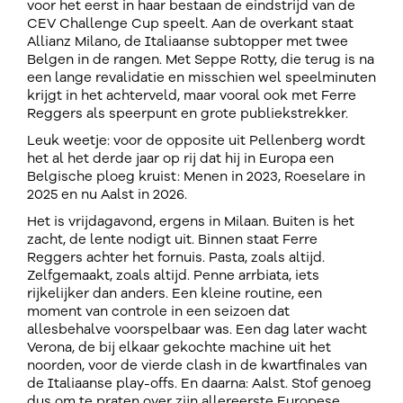
voor het eerst in haar bestaan de eindstrijd van de
CEV Challenge Cup speelt. Aan de overkant staat
Allianz Milano, de Italiaanse subtopper met twee
Belgen in de rangen. Met Seppe Rotty, die terug is na
een lange revalidatie en misschien wel speelminuten
krijgt in het achterveld, maar vooral ook met Ferre
Reggers als speerpunt en grote publiekstrekker.
Leuk weetje: voor de opposite uit Pellenberg wordt
het al het derde jaar op rij dat hij in Europa een
Belgische ploeg kruist: Menen in 2023, Roeselare in
2025 en nu Aalst in 2026.
Het is vrijdagavond, ergens in Milaan. Buiten is het
zacht, de lente nodigt uit. Binnen staat Ferre
Reggers achter het fornuis. Pasta, zoals altijd.
Zelfgemaakt, zoals altijd. Penne arrbiata, iets
rijkelijker dan anders. Een kleine routine, een
moment van controle in een seizoen dat
allesbehalve voorspelbaar was. Een dag later wacht
Verona, de bij elkaar gekochte machine uit het
noorden, voor de vierde clash in de kwartfinales van
de Italiaanse play-offs. En daarna: Aalst. Stof genoeg
dus om te praten over zijn allereerste Europese