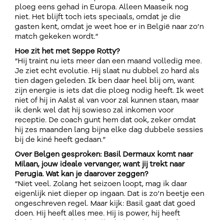
ploeg eens gehad in Europa. Alleen Maaseik nog
niet. Het blijft toch iets speciaals, omdat je die
gasten kent, omdat je weet hoe er in België naar zo’n
match gekeken wordt.”
Hoe zit het met Seppe Rotty?
“Hij traint nu iets meer dan een maand volledig mee.
Je ziet echt evolutie. Hij slaat nu dubbel zo hard als
tien dagen geleden. Ik ben daar heel blij om, want
zijn energie is iets dat die ploeg nodig heeft. Ik weet
niet of hij in Aalst al van voor zal kunnen staan, maar
ik denk wel dat hij sowieso zal inkomen voor
receptie. De coach gunt hem dat ook, zeker omdat
hij zes maanden lang bijna elke dag dubbele sessies
bij de kiné heeft gedaan.”
Over Belgen gesproken: Basil Dermaux komt naar
Milaan, jouw ideale vervanger, want jij trekt naar
Perugia. Wat kan je daarover zeggen?
“Niet veel. Zolang het seizoen loopt, mag ik daar
eigenlijk niet dieper op ingaan. Dat is zo’n beetje een
ongeschreven regel. Maar kijk: Basil gaat dat goed
doen. Hij heeft alles mee. Hij is power, hij heeft