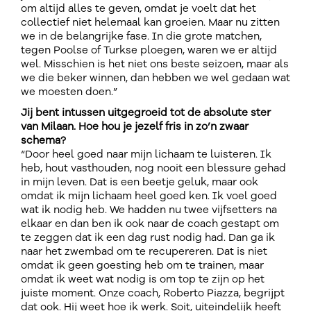
om altijd alles te geven, omdat je voelt dat het
collectief niet helemaal kan groeien. Maar nu zitten
we in de belangrijke fase. In die grote matchen,
tegen Poolse of Turkse ploegen, waren we er altijd
wel. Misschien is het niet ons beste seizoen, maar als
we die beker winnen, dan hebben we wel gedaan wat
we moesten doen.”
Jij bent intussen uitgegroeid tot de absolute ster
van Milaan. Hoe hou je jezelf fris in zo’n zwaar
schema?
“Door heel goed naar mijn lichaam te luisteren. Ik
heb, hout vasthouden, nog nooit een blessure gehad
in mijn leven. Dat is een beetje geluk, maar ook
omdat ik mijn lichaam heel goed ken. Ik voel goed
wat ik nodig heb. We hadden nu twee vijfsetters na
elkaar en dan ben ik ook naar de coach gestapt om
te zeggen dat ik een dag rust nodig had. Dan ga ik
naar het zwembad om te recupereren. Dat is niet
omdat ik geen goesting heb om te trainen, maar
omdat ik weet wat nodig is om top te zijn op het
juiste moment. Onze coach, Roberto Piazza, begrijpt
dat ook. Hij weet hoe ik werk. Soit, uiteindelijk heeft