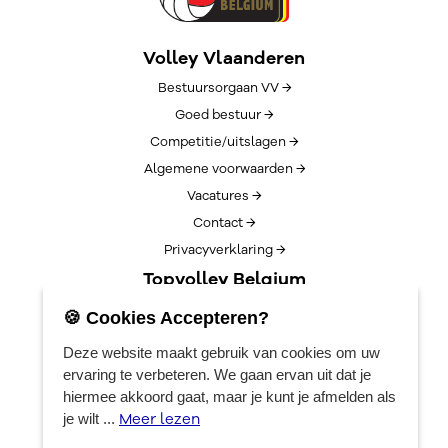
Volley Vlaanderen
Bestuursorgaan VV →
Goed bestuur →
Competitie/uitslagen →
Algemene voorwaarden →
Vacatures →
Contact →
Privacyverklaring →
Topvolley Belgium
Over TopVolleyBelgium →
🍪 Cookies Accepteren?
Nieuws →
Deze website maakt gebruik van cookies om uw
Lotto Cup Finals →
ervaring te verbeteren. We gaan ervan uit dat je
EuroVolleyCenter
hiermee akkoord gaat, maar je kunt je afmelden als
Meer lezen
je wilt ...
Boekingen →