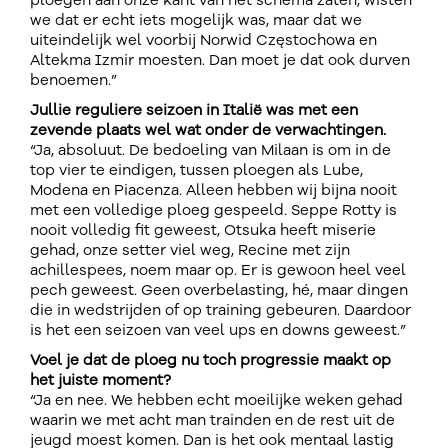
ploegen aan onze kant van het schema zaten, wisten
we dat er echt iets mogelijk was, maar dat we
uiteindelijk wel voorbij Norwid Częstochowa en
Altekma Izmir moesten. Dan moet je dat ook durven
benoemen.”
Jullie reguliere seizoen in Italië was met een
zevende plaats wel wat onder de verwachtingen.
“Ja, absoluut. De bedoeling van Milaan is om in de
top vier te eindigen, tussen ploegen als Lube,
Modena en Piacenza. Alleen hebben wij bijna nooit
met een volledige ploeg gespeeld. Seppe Rotty is
nooit volledig fit geweest, Otsuka heeft miserie
gehad, onze setter viel weg, Recine met zijn
achillespees, noem maar op. Er is gewoon heel veel
pech geweest. Geen overbelasting, hé, maar dingen
die in wedstrijden of op training gebeuren. Daardoor
is het een seizoen van veel ups en downs geweest.”
Voel je dat de ploeg nu toch progressie maakt op
het juiste moment?
“Ja en nee. We hebben echt moeilijke weken gehad
waarin we met acht man trainden en de rest uit de
jeugd moest komen. Dan is het ook mentaal lastig