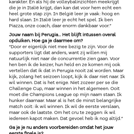
karakter. En als hij de volleybalinzichten meekrijgt
die je in Italië krijgt, dan kan dat voor hem echt een
heel grote stap zijn. In België leer je vaak: hoog en
hard slaan. In Italië leer je echt het spel. Ik ben
Piazza, onze coach, daar enorm dankbaar voor.”
Jouw naam bij Perugia… Het blijft intussen overal
opduiken. Hoe ga je daarmee om?
“Door er eigenlijk niet mee bezig te zijn. Voor de
supporters ligt dat anders, want zij willen mij
natuurlijk niet naar de concurrentie zien gaan. Voor
hen ben ik de keizer, hun held en ze komen mij ook
vertellen dat ik dat in Perugia nooit zal worden. Maar
kijk, zolang het seizoen loopt, kijk ik daar niet naar. Ik
wil winnen. Dat is het enige. Niet zozeer per se die
Challenge Cup, maar winnen in het algemeen. Ooit
moet die Champions League op mijn naam staan. Ik
hunker daarnaar. Maar al is het de minst belangrijke
match ooit: ik wil winnen. Ik wil de eerste verslaan,
maar ook de laatste. Om het cru te zeggen: ik wil
iedereen kapot maken. Dat gevoel heb ik nog altijd.”
Ga je je nu anders voorbereiden omdat het jouw
eerste finale is?