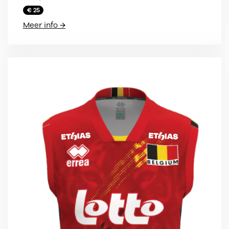
€ 25
Meer info →