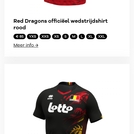
Red Dragons officiëel wedstrijdshirt
rood
€ 85
YXS
XXS
XS
S
M
L
XL
XXL
Meer info →