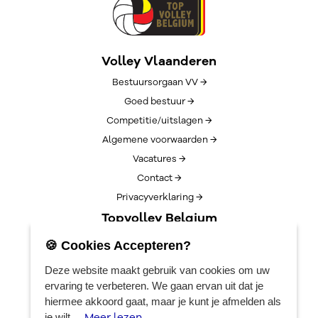
Volley Vlaanderen
Bestuursorgaan VV →
Goed bestuur →
Competitie/uitslagen →
Algemene voorwaarden →
Vacatures →
Contact →
Privacyverklaring →
Topvolley Belgium
Over TopVolleyBelgium →
🍪 Cookies Accepteren?
Nieuws →
Deze website maakt gebruik van cookies om uw
Lotto Cup Finals →
ervaring te verbeteren. We gaan ervan uit dat je
EuroVolleyCenter
hiermee akkoord gaat, maar je kunt je afmelden als
Meer lezen
je wilt ...