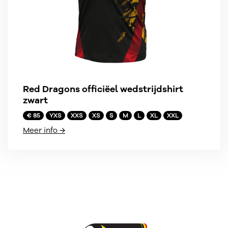
Red Dragons officiëel wedstrijdshirt
zwart
€ 85
YXS
XXS
XS
S
M
L
XL
XXL
Meer info →