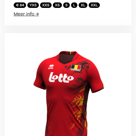
€ 64
YXS
XXS
XS
S
L
XL
XXL
Meer info →