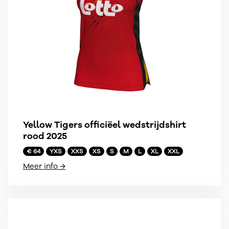
Yellow Tigers officiëel wedstrijdshirt
rood 2025
€ 64
YXS
XXS
XS
S
M
L
XL
XXL
Meer info →