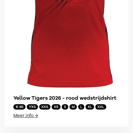
Yellow Tigers 2026 - rood wedstrijdshirt
€ 85
YXS
XXS
XS
S
M
L
XL
XXL
Meer info →