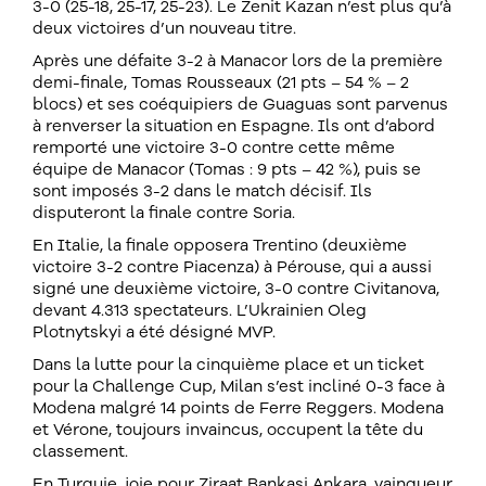
3-0 (25-18, 25-17, 25-23). Le Zenit Kazan n’est plus qu’à
deux victoires d’un nouveau titre.
Après une défaite 3-2 à Manacor lors de la première
demi-finale, Tomas Rousseaux (21 pts – 54 % – 2
blocs) et ses coéquipiers de Guaguas sont parvenus
à renverser la situation en Espagne. Ils ont d’abord
remporté une victoire 3-0 contre cette même
équipe de Manacor (Tomas : 9 pts – 42 %), puis se
sont imposés 3-2 dans le match décisif. Ils
disputeront la finale contre Soria.
En Italie, la finale opposera Trentino (deuxième
victoire 3-2 contre Piacenza) à Pérouse, qui a aussi
signé une deuxième victoire, 3-0 contre Civitanova,
devant 4.313 spectateurs. L’Ukrainien Oleg
Plotnytskyi a été désigné MVP.
Dans la lutte pour la cinquième place et un ticket
pour la Challenge Cup, Milan s’est incliné 0-3 face à
Modena malgré 14 points de Ferre Reggers. Modena
et Vérone, toujours invaincus, occupent la tête du
classement.
En Turquie, joie pour Ziraat Bankasi Ankara, vainqueur