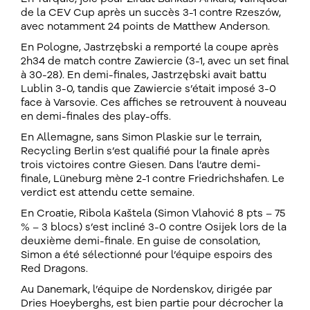
de la CEV Cup après un succès 3-1 contre Rzeszów,
avec notamment 24 points de Matthew Anderson.
En Pologne, Jastrzębski a remporté la coupe après
2h34 de match contre Zawiercie (3-1, avec un set final
à 30-28). En demi-finales, Jastrzębski avait battu
Lublin 3-0, tandis que Zawiercie s’était imposé 3-0
face à Varsovie. Ces affiches se retrouvent à nouveau
en demi-finales des play-offs.
En Allemagne, sans Simon Plaskie sur le terrain,
Recycling Berlin s’est qualifié pour la finale après
trois victoires contre Giesen. Dans l’autre demi-
finale, Lüneburg mène 2-1 contre Friedrichshafen. Le
verdict est attendu cette semaine.
En Croatie, Ribola Kaštela (Simon Vlahović 8 pts – 75
% – 3 blocs) s’est incliné 3-0 contre Osijek lors de la
deuxième demi-finale. En guise de consolation,
Simon a été sélectionné pour l’équipe espoirs des
Red Dragons.
Au Danemark, l’équipe de Nordenskov, dirigée par
Dries Hoeyberghs, est bien partie pour décrocher la