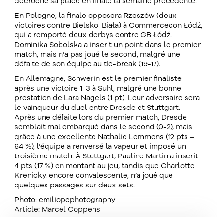
décroché sa place en finale la semaine précédente.
En Pologne, la finale opposera Rzeszów (deux
victoires contre Bielsko-Biała) à Commercecon Łódź,
qui a remporté deux derbys contre GB Łódź.
Dominika Sobolska a inscrit un point dans le premier
match, mais n’a pas joué le second, malgré une
défaite de son équipe au tie-break (19-17).
En Allemagne, Schwerin est le premier finaliste
après une victoire 1-3 à Suhl, malgré une bonne
prestation de Lara Nagels (1 pt). Leur adversaire sera
le vainqueur du duel entre Dresde et Stuttgart.
Après une défaite lors du premier match, Dresde
semblait mal embarqué dans le second (0-2), mais
grâce à une excellente Nathalie Lemmens (12 pts –
64 %), l’équipe a renversé la vapeur et imposé un
troisième match. À Stuttgart, Pauline Martin a inscrit
4 pts (17 %) en montant au jeu, tandis que Charlotte
Krenicky, encore convalescente, n’a joué que
quelques passages sur deux sets.
Photo: emiliopcphotography
Article: Marcel Coppens