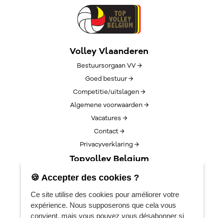
Volley Vlaanderen
Bestuursorgaan VV →
Goed bestuur →
Competitie/uitslagen →
Algemene voorwaarden →
Vacatures →
Contact →
Privacyverklaring →
Topvolley Belgium
Over TopVolleyBelgium →
🍪 Accepter des cookies ?
Nieuws →
Ce site utilise des cookies pour améliorer votre
Lotto Cup Finals →
expérience. Nous supposerons que cela vous
EuroVolleyCenter
convient, mais vous pouvez vous désabonner si