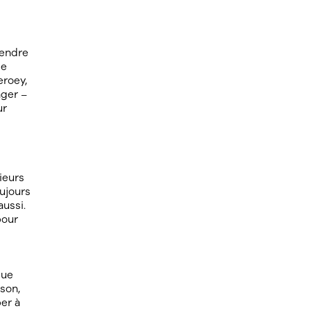
rendre
ce
eroey,
nger –
ur
ieurs
oujours
aussi.
pour
que
son,
er à