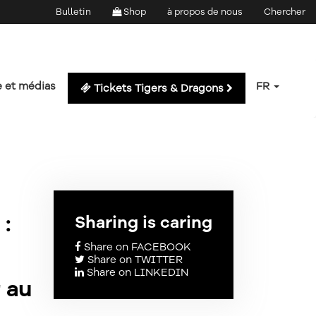
Bulletin
Shop
à propos de nous
Chercher
e et médias
FR
Tickets Tigers & Dragons
:
Sharing is caring
Share on FACEBOOK
Share on TWITTER
Share on LINKEDIN
r au