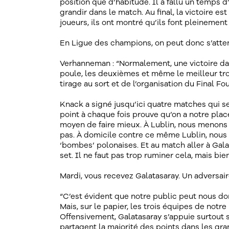
position que d’habitude. Il a fallu un temps d’
grandir dans le match. Au final, la victoire e
joueurs, ils ont montré qu’ils font pleinement
En Ligue des champions, on peut donc s’atten
Verhanneman : “Normalement, une victoire dan
poule, les deuxièmes et même le meilleur tr
tirage au sort et de l’organisation du Final Fou
Knack a signé jusqu’ici quatre matches qui se
point à chaque fois prouve qu’on a notre place
moyen de faire mieux. À Lublin, nous menons
pas. À domicile contre ce même Lublin, nous
‘bombes’ polonaises. Et au match aller à Gal
set. Il ne faut pas trop ruminer cela, mais bien
Mardi, vous recevez Galatasaray. Un adversai
“C’est évident que notre public peut nous don
Mais, sur le papier, les trois équipes de notr
Offensivement, Galatasaray s’appuie surtout s
partagent la majorité des points dans les gr