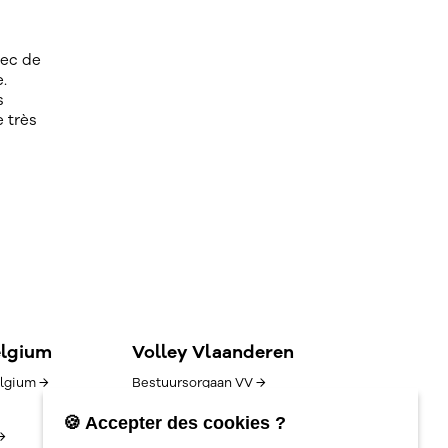
vec de
.
s
e très
elgium
Volley Vlaanderen
lgium →
Bestuursorgaan VV →
Goed bestuur →
🍪 Accepter des cookies ?
→
Competitie/uitslagen →