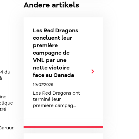
Andere artikels
Les Red Dragons
concluent leur
première
campagne de
VNL par une
nette victoire
 4 du
face au Canada
à
19/07/2026
Les Red Dragons ont
ine
terminé leur
plique
première campag...
tré
Caruur.