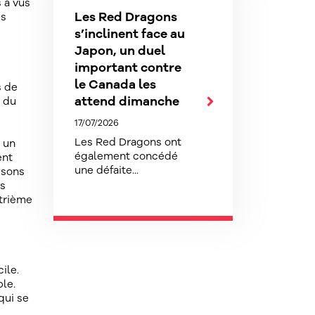
s a vus
Les Red Dragons
es
s’inclinent face au
Japon, un duel
important contre
le Canada les
s de
attend dimanche
a du
17/07/2026
Les Red Dragons ont
s un
également concédé
ent
une défaite...
isons
es
atrième
ile.
ple.
qui se