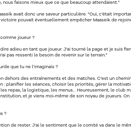
ne, nous faisons mieux que ce que beaucoup attendaient.”
seik avait donc une saveur particulière. “Oui, c’était importan
 victoire pouvait éventuellement empêcher Maaseik de rejoin
in comme joueur ?
u dire adieu en tant que joueur. J’ai tourné la page et je suis fie
’ai pas ressenti le besoin de revenir sur le terrain.”
ourde que tu ne l’imaginais ?
 en dehors des entraînements et des matches. C’est un chemi
 planifier les séances, choisir les priorités, gérer la motivati
es repas, la logistique, les menus… Heureusement, le club m
stitution, et je viens moi‑même de son noyau de joueurs. On n
s ?
ention de rester. J’ai le sentiment que le comité va dans le mê