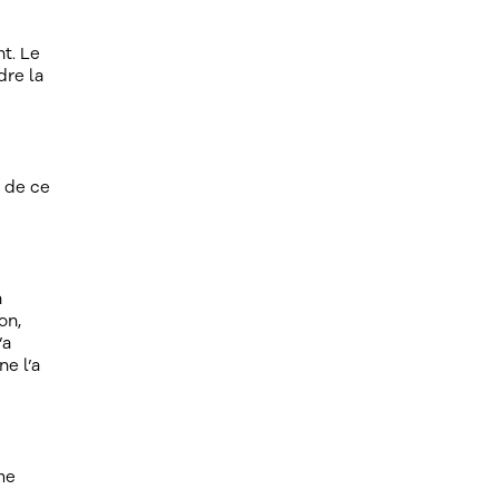
t. Le
dre la
r de ce
n
on,
’a
e l’a
me