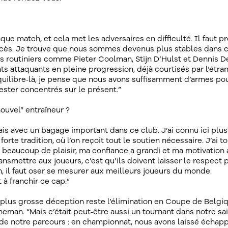
que match, et cela met les adversaires en difficulté. Il faut p
excès. Je trouve que nous sommes devenus plus stables dans 
 routiniers comme Pieter Coolman, Stijn D’Hulst et Dennis D
ants attaquants en pleine progression, déjà courtisés par l’étra
 équilibre‑là, je pense que nous avons suffisamment d’armes po
rester concentrés sur le présent.”
ouvel” entraîneur ?
is avec un bagage important dans ce club. J’ai connu ici plus
rte tradition, où l’on reçoit tout le soutien nécessaire. J’ai t
 beaucoup de plaisir, ma confiance a grandi et ma motivation 
ansmettre aux joueurs, c’est qu’ils doivent laisser le respect 
rain, il faut oser se mesurer aux meilleurs joueurs du monde.
à franchir ce cap.”
a plus grosse déception reste l’élimination en Coupe de Belgi
man. “Mais c’était peut‑être aussi un tournant dans notre sai
 de notre parcours : en championnat, nous avons laissé échapp