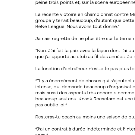
peine trois points et, sur la scène européen
La récente victoire en championnat contre Maa
groupe y tenait beaucoup, d’autant que cette
BeNe League. Nous avons tout donné.”
Jamais regretté de ne plus être sur le terra
“Non. J’ai fait la paix avec la façon dont j’ai p
que j’ai apporté au club au fil des années. Je n
La fonction d’entraîneur n’est‑elle pas plus l
“Il y a énormément de choses qui s’ajoutent
intense, qui demande beaucoup d’organisation :
mais aussi des aspects très concrets comme l
beaucoup soutenu. Knack Roeselare est une in
pas oublié ici.”
Resteras‑tu coach au moins une saison de plu
“J’ai un contrat à durée indéterminée et l’int