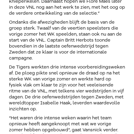
knieperikelen. Daarnaast hopen we Flore Maes later
in deze VNL nog aan het werk te zien, met het oog op
de verdere ontwikkeling van de selectie.”
Ondanks die afwezigheden blijft de basis van de
groep sterk. Twaalf van de veertien speelsters die
vorige zomer het WK speelden, staan ook nu aan de
start van de VNL. Captain Britt Herbots toonde
bovendien in de laatste oefenwedstrijd tegen
Zweden dat ze klaar is voor de internationale
campagne.
De Tigers werkten drie intense voorbereidingsweken
af. De ploeg pikte snel opnieuw de draad op na het
sterke WK van vorige zomer en werkte hard op
fysiek vlak om klaar te zijn voor het veeleisende
ritme van de VNL, met telkens vier wedstrijden in vijf
dagen. De drie oefenwedstrijden tegen Zweden, met
wereldtopper Isabelle Haak, leverden waardevolle
inzichten op.
“Het waren drie intense weken waarin het team
opnieuw heeft aangeknoopt met wat we vorige
zomer hebben opgebouwd”, gaat Vansnick verder.