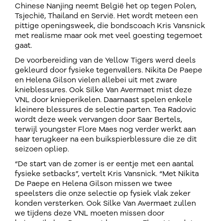
Chinese Nanjing neemt België het op tegen Polen,
Tsjechië, Thailand en Servië. Het wordt meteen een
pittige openingsweek, die bondscoach Kris Vansnick
met realisme maar ook met veel goesting tegemoet
gaat.
De voorbereiding van de Yellow Tigers werd deels
gekleurd door fysieke tegenvallers. Nikita De Paepe
en Helena Gilson vielen allebei uit met zware
knieblessures. Ook Silke Van Avermaet mist deze
VNL door knieperikelen. Daarnaast spelen enkele
kleinere blessures de selectie parten. Tea Radovic
wordt deze week vervangen door Saar Bertels,
terwijl youngster Flore Maes nog verder werkt aan
haar terugkeer na een buikspierblessure die ze dit
seizoen opliep.
“De start van de zomer is er eentje met een aantal
fysieke setbacks”, vertelt Kris Vansnick. “Met Nikita
De Paepe en Helena Gilson missen we twee
speelsters die onze selectie op fysiek vlak zeker
konden versterken. Ook Silke Van Avermaet zullen
we tijdens deze VNL moeten missen door