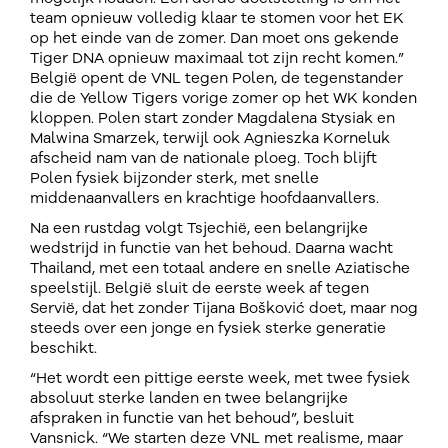
team opnieuw volledig klaar te stomen voor het EK
op het einde van de zomer. Dan moet ons gekende
Tiger DNA opnieuw maximaal tot zijn recht komen.”
België opent de VNL tegen Polen, de tegenstander
die de Yellow Tigers vorige zomer op het WK konden
kloppen. Polen start zonder Magdalena Stysiak en
Malwina Smarzek, terwijl ook Agnieszka Korneluk
afscheid nam van de nationale ploeg. Toch blijft
Polen fysiek bijzonder sterk, met snelle
middenaanvallers en krachtige hoofdaanvallers.
Na een rustdag volgt Tsjechië, een belangrijke
wedstrijd in functie van het behoud. Daarna wacht
Thailand, met een totaal andere en snelle Aziatische
speelstijl. België sluit de eerste week af tegen
Servië, dat het zonder Tijana Bošković doet, maar nog
steeds over een jonge en fysiek sterke generatie
beschikt.
“Het wordt een pittige eerste week, met twee fysiek
absoluut sterke landen en twee belangrijke
afspraken in functie van het behoud”, besluit
Vansnick. “We starten deze VNL met realisme, maar