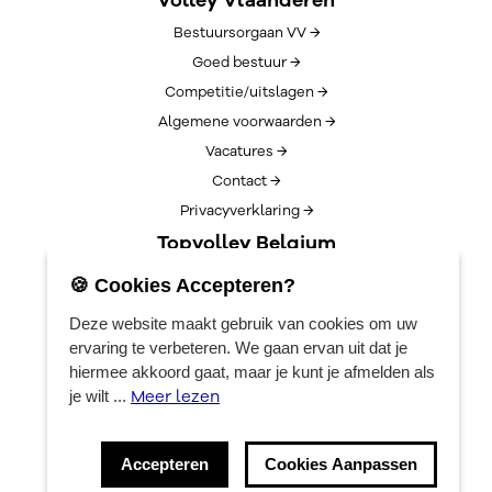
Volley Vlaanderen
Bestuursorgaan VV →
Goed bestuur →
Competitie/uitslagen →
Algemene voorwaarden →
Vacatures →
Contact →
Privacyverklaring →
Topvolley Belgium
Over TopVolleyBelgium →
🍪 Cookies Accepteren?
Nieuws →
Deze website maakt gebruik van cookies om uw
Lotto Cup Finals →
ervaring te verbeteren. We gaan ervan uit dat je
EuroVolleyCenter
hiermee akkoord gaat, maar je kunt je afmelden als
Meer lezen
je wilt ...
Boekingen →
Algemene info →
Accepteren
Cookies Aanpassen