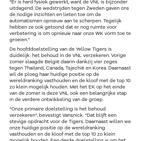
“Er is hard fysiek gewerkt, want de VNL is bijzonder
uitdagend. De wedstrijden tegen Zweden gaven ons
de nodige inzichten en lieten toe om de
automatismen opnieuw aan te scherpen. Tegelijk
hebben ze ook getoond dat er nog ruimte voor
verbetering is om opnieuw naar onze WK vorm toe te
groeien.”
De hoofddoelstelling van de Yellow Tigers is
duidelijk: het behoud in de VNL verzekeren. Vorige
zomer slaagde België daarin dankzij vier zeges
tegen Thailand, Canada, Tsjechië en Korea. Daarnaast
wil de ploeg haar huidige positie op de
wereldranking vasthouden en de kloof met de top 10
zo klein mogelijk houden. Met het EK op het einde
van de zomer is deze VNL ook een belangrijke stap
in de verdere ontwikkeling van de groep.
“Onze primaire doelstelling is het behoud
verzekeren”, bevestigt Vansnick. “Dat blijft een
stevige opdracht voor de Tigers. Daarnaast willen we
onze huidige positie op de wereldranking
vasthouden en de kloof met de top 10 zo klein
mogelijk houden. Een derde doelstelling is om het