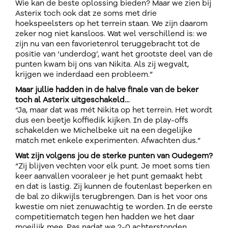
Wie kan de beste oplossing bieden? Maar we zien bij
Asterix toch ook dat ze soms met drie
hoekspeelsters op het terrein staan. We zijn daarom
zeker nog niet kansloos. Wat wel verschillend is: we
zijn nu van een favorietenrol teruggebracht tot de
positie van ‘underdog’, want het grootste deel van de
punten kwam bij ons van Nikita. Als zij wegvalt,
krijgen we inderdaad een probleem.”
Maar jullie hadden in de halve finale van de beker
toch al Asterix uitgeschakeld…
“Ja, maar dat was mét Nikita op het terrein. Het wordt
dus een beetje koffiedik kijken. In de play-offs
schakelden we Michelbeke uit na een degelijke
match met enkele experimenten. Afwachten dus.”
Wat zijn volgens jou de sterke punten van Oudegem?
“Zij blijven vechten voor elk punt. Je moet soms tien
keer aanvallen vooraleer je het punt gemaakt hebt
en dat is lastig. Zij kunnen de foutenlast beperken en
de bal zo dikwijls terugbrengen. Dan is het voor ons
kwestie om niet zenuwachtig te worden. In de eerste
competitiematch tegen hen hadden we het daar
moeilijk mee. Pas nadat we 2-0 achterstonden,