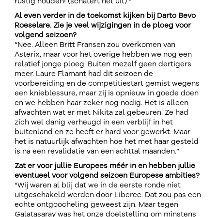
rustig houden! (schatert het uit) “
Al even verder in de toekomst kijken bij Darto Bevo
Roeselare. Zie je veel wijzigingen in de ploeg voor
volgend seizoen?
“Nee. Alleen Britt Fransen zou overkomen van
Asterix, maar voor het overige hebben we nog een
relatief jonge ploeg. Buiten mezelf geen dertigers
meer. Laure Flamant had dit seizoen de
voorbereiding en de competitiestart gemist wegens
een knieblessure, maar zij is opnieuw in goede doen
en we hebben haar zeker nog nodig. Het is alleen
afwachten wat er met Nikita zal gebeuren. Ze had
zich wel danig verheugd in een verblijf in het
buitenland en ze heeft er hard voor gewerkt. Maar
het is natuurlijk afwachten hoe het met haar gesteld
is na een revalidatie van een achttal maanden.”
Zat er voor jullie Europees méér in en hebben jullie
eventueel voor volgend seizoen Europese ambities?
“Wij waren al blij dat we in de eerste ronde niet
uitgeschakeld werden door Liberec. Dat zou pas een
echte ontgoocheling geweest zijn. Maar tegen
Galatasaray was het onze doelstelling om minstens