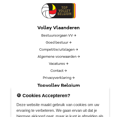
Volley Vlaanderen
Bestuursorgaan VV →
Goed bestuur →
Competitie/uitslagen →
Algemene voorwaarden →
Vacatures →
Contact →
Privacyverklaring →
Topvolley Belgium
Over TopVolleyBelgium →
🍪 Cookies Accepteren?
Nieuws →
Deze website maakt gebruik van cookies om uw
Lotto Cup Finals →
ervaring te verbeteren. We gaan ervan uit dat je
EuroVolleyCenter
hiermee akkoord gaat, maar je kunt je afmelden als