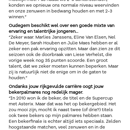
konden we opnieuw ons normale niveau weervinden
en onze zenuwen in bedwang houden en met 2-3
winnen.”
Oudegem beschikt wel over een goede mixte van
ervaring en talentrijke jongeren…
“Zeker waar. Marlies Janssens, Eline Van Elsen, Nel
De Meyer, Sarah Houben en Julie Maes hebben er al
zeker een pak ervaring opzitten. Maar dan zien ze dit
seizoen ook de doorbraak van Liese Verhelst, die
vorige week nog 35 punten scoorde. Een groot
talent, dat we zeker moeten kunnen beperken. Maar
zij is natuurlijk niet de enige om in de gaten te
houden.”
Ondanks jouw rijkgevulde carrière oogt jouw
bekerpalmares nog redelijk mager.
“In 2010 won ik de beker, de titel en de Supercup
met Asterix. Maar dat was het op bekergebied. Het
zou mooi zijn, mocht ik naast twee (of drie?) titels
ook twee bekers op mijn palmares hebben staan.
Een bekerfinale is echter altijd iets speciaals. Zelden
hoogstaande matchen, veel zenuwen en in de