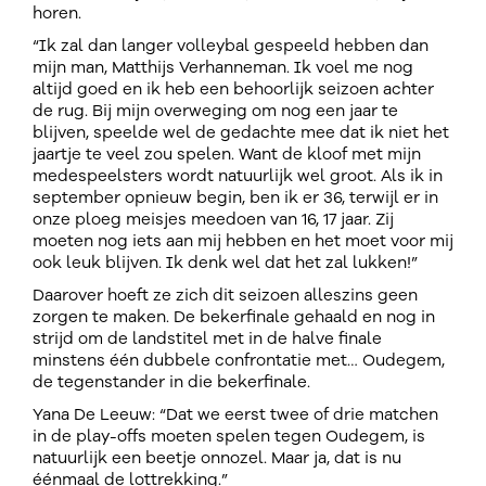
horen.
“Ik zal dan langer volleybal gespeeld hebben dan
mijn man, Matthijs Verhanneman. Ik voel me nog
altijd goed en ik heb een behoorlijk seizoen achter
de rug. Bij mijn overweging om nog een jaar te
blijven, speelde wel de gedachte mee dat ik niet het
jaartje te veel zou spelen. Want de kloof met mijn
medespeelsters wordt natuurlijk wel groot. Als ik in
september opnieuw begin, ben ik er 36, terwijl er in
onze ploeg meisjes meedoen van 16, 17 jaar. Zij
moeten nog iets aan mij hebben en het moet voor mij
ook leuk blijven. Ik denk wel dat het zal lukken!”
Daarover hoeft ze zich dit seizoen alleszins geen
zorgen te maken. De bekerfinale gehaald en nog in
strijd om de landstitel met in de halve finale
minstens één dubbele confrontatie met… Oudegem,
de tegenstander in die bekerfinale.
Yana De Leeuw: “Dat we eerst twee of drie matchen
in de play-offs moeten spelen tegen Oudegem, is
natuurlijk een beetje onnozel. Maar ja, dat is nu
éénmaal de lottrekking.”