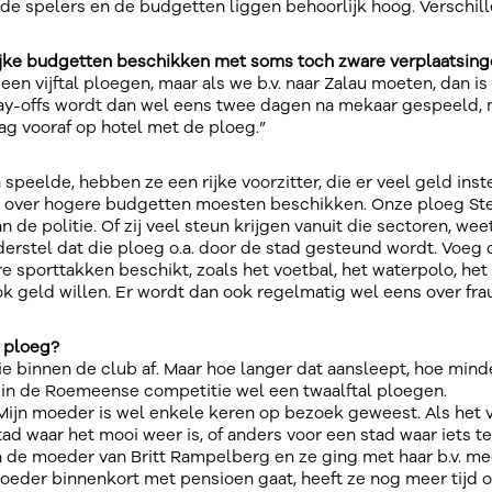
oede spelers en de budgetten liggen behoorlijk hoog. Verschil
ijke budgetten beschikken met soms toch zware verplaatsin
en vijftal ploegen, maar als we b.v. naar Zalau moeten, dan is
play-offs wordt dan wel eens twee dagen na mekaar gespeeld,
ag vooraf op hotel met de ploeg.”
n speelde, hebben ze een rijke voorzitter, die er veel geld inst
 over hogere budgetten moesten beschikken. Onze ploeg Ste
 de politie. Of zij veel steun krijgen vanuit die sectoren, weet
nderstel dat die ploeg o.a. door de stad gesteund wordt. Voeg 
e sporttakken beschikt, zoals het voetbal, het waterpolo, het
ok geld willen. Er wordt dan ook regelmatig wel eens over fr
e ploeg?
tie binnen de club af. Maar hoe langer dat aansleept, hoe mind
 er in de Roemeense competitie wel een twaalftal ploegen.
 Mijn moeder is wel enkele keren op bezoek geweest. Als het 
tad waar het mooi weer is, of anders voor een stad waar iets te
an de moeder van Britt Rampelberg en ze ging met haar b.v. me
 moeder binnenkort met pensioen gaat, heeft ze nog meer tijd 