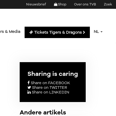
Nieuwsbrief
Shop
Over ons TVB
Zoek
rs & Media
NL
Tickets Tigers & Dragons
Sharing is caring
Share on FACEBOOK
Share on TWITTER
Share on LINKEDIN
Andere artikels