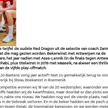
e twijfel de oudste Red Dragon uit de selectie van coach Zanin
ijst die mag gezien worden. Bekerwinst met Antwerpen na de
are, het jaar nadien met Asse-Lennik (in de finale tegen Antwe
habi, plus titelwinst in 2019 met Maaseik, na alweer een thrill
an de vijfde play-offmatch.
o Baetens vorig jaar actief? Niet zo gemakkelijk terug te vin
esrijk bij Steau Boekarest in Roemenië.
competitie wonnen wij 18 van de 20 wedstrijden, waaronder ee
offs haalden wij de kwartfinales, maar doordat er dan plots ee
 zakte ons niveau. We haalden nog wel de vierde plaats, nad
au in de tiebreak verloren. En in de beker hadden we de pech 
rden tegen Gelati, de toenmalige kampioen, en we werden met