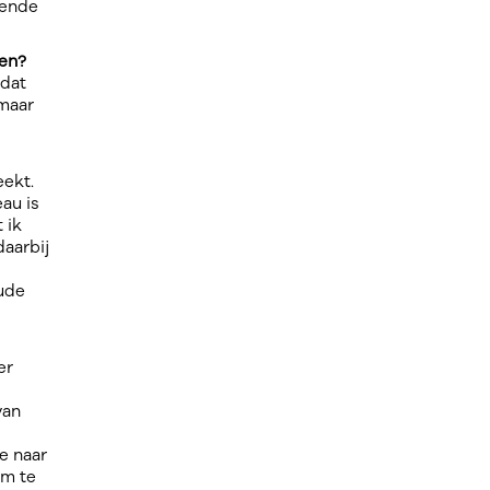
lende
gen?
 dat
 maar
eekt.
au is
 ik
daarbij
aude
er
van
e naar
om te