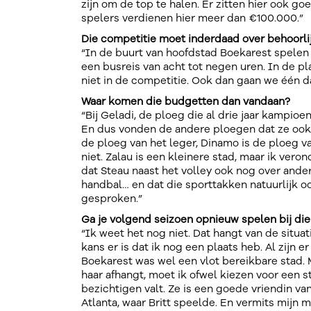
zijn om de top te halen. Er zitten hier ook g
spelers verdienen hier meer dan €100.000.”
Die competitie moet inderdaad over behoorl
“In de buurt van hoofdstad Boekarest spelen e
een busreis van acht tot negen uren. In de 
niet in de competitie. Ook dan gaan we één d
Waar komen die budgetten dan vandaan?
“Bij Geladi, de ploeg die al drie jaar kampioe
En dus vonden de andere ploegen dat ze ook
de ploeg van het leger, Dinamo is de ploeg van
niet. Zalau is een kleinere stad, maar ik vero
dat Steau naast het volley ook nog over ander
handbal… en dat die sporttakken natuurlijk o
gesproken.”
Ga je volgend seizoen opnieuw spelen bij di
“Ik weet het nog niet. Dat hangt van de situa
kans er is dat ik nog een plaats heb. Al zijn
Boekarest was wel een vlot bereikbare stad.
haar afhangt, moet ik ofwel kiezen voor een s
bezichtigen valt. Ze is een goede vriendin v
Atlanta, waar Britt speelde. En vermits mijn