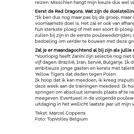
reizen. Misschien hangt mijn keuze dus wel van
Eerst de Red Dragons. Wat zijn de doelstelli
“Ik ben dus nog maar pas bij de groep, maar
voornaamste doel is. Het zal er ook van afh
hun sterkste ploeg of met een soort B-ploeg. 
zullen bij zijn in de eerste poulewedstrijden
bedoeling om verder te bouwen met deze gr
Zal je er maandagochtend al bij zijn als jullie
“Voorlopig heeft Zanini zijn selectie nog nie
vijf dagen: Brazilië, Iran, Servië, Bulgarije. I
ambitieuze jonge gasten en kerels met talent
Yellow Tigers dat deden tegen Polen.
Ik hoop dat ik kan meedoen, ik kreeg inspuiti
deze week aan de trainingen meedeed. Ik hoop
springen om absoluut iemands plaats af te n
meegeven. Eventueel in de volgende pouleweds
uitdaging in het wellicht laatste jaar uit mijn 
Tekst: Marcel Coppens
Foto: TopVolley Belgium