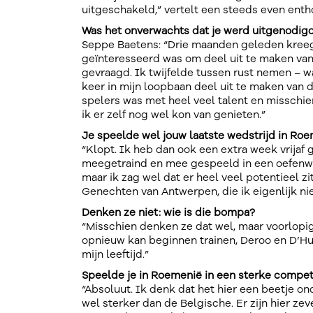
uitgeschakeld,” vertelt een steeds even enth
Was het onverwachts dat je werd uitgenodigd
Seppe Baetens: “Drie maanden geleden kreeg 
geïnteresseerd was om deel uit te maken van
gevraagd. Ik twijfelde tussen rust nemen – wat
keer in mijn loopbaan deel uit te maken van 
spelers was met heel veel talent en misschie
ik er zelf nog wel kon van genieten.”
Je speelde wel jouw laatste wedstrijd in Ro
“Klopt. Ik heb dan ook een extra week vrijaf
meegetraind en mee gespeeld in een oefenweds
maar ik zag wel dat er heel veel potentieel 
Genechten van Antwerpen, die ik eigenlijk ni
Denken ze niet: wie is die bompa?
“Misschien denken ze dat wel, maar voorlopig
opnieuw kan beginnen trainen, Deroo en D’Huls
mijn leeftijd.”
Speelde je in Roemenië in een sterke compet
“Absoluut. Ik denk dat het hier een beetje o
wel sterker dan de Belgische. Er zijn hier ze