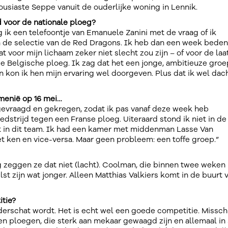
ousiaste Seppe vanuit de ouderlijke woning in Lennik.
 voor de nationale ploeg?
ik een telefoontje van Emanuele Zanini met de vraag of ik
 de selectie van de Red Dragons. Ik heb dan een week beden
 voor mijn lichaam zeker niet slecht zou zijn – of voor de laa
de Belgische ploeg. Ik zag dat het een jonge, ambitieuze groe
n kon ik hen mijn ervaring wel doorgeven. Plus dat ik wel dac
emenië op 16 mei…
 gevraagd en gekregen, zodat ik pas vanaf deze week heb
trijd tegen een Franse ploeg. Uiteraard stond ik niet in de 
zit in dit team. Ik had een kamer met middenman Lasse Van
et ken en vice-versa. Maar geen probleem: een toffe groep.”
 zeggen ze dat niet (lacht). Coolman, die binnen twee weken
t zijn wat jonger. Alleen Matthias Valkiers komt in de buurt 
itie?
nderschat wordt. Het is echt wel een goede competitie. Missch
ven ploegen, die sterk aan mekaar gewaagd zijn en allemaal in 