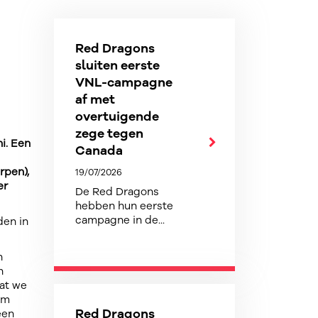
Red Dragons
sluiten eerste
VNL-campagne
af met
overtuigende
zege tegen
i. Een
Canada
rpen),
19/07/2026
er
De Red Dragons
hebben hun eerste
campagne in de...
den in
n
n
at we
om
Red Dragons
een