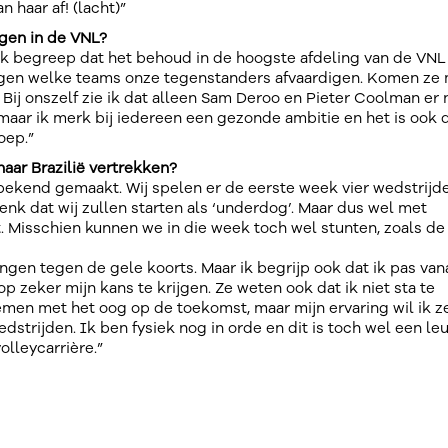
 haar af! (lacht)”
ngen in de VNL?
 ik begreep dat het behoud in de hoogste afdeling van de VNL
angen welke teams onze tegenstanders afvaardigen. Komen ze
Bij onszelf zie ik dat alleen Sam Deroo en Pieter Coolman er 
, maar ik merk bij iedereen een gezonde ambitie en het is ook 
oep.”
 naar Brazilië vertrekken?
t bekend gemaakt. Wij spelen er de eerste week vier wedstrijd
k denk dat wij zullen starten als ‘underdog’. Maar dus wel met
. Misschien kunnen we in die week toch wel stunten, zoals de
ngen tegen de gele koorts. Maar ik begrijp ook dat ik pas van
 zeker mijn kans te krijgen. Ze weten ook dat ik niet sta te
emen met het oog op de toekomst, maar mijn ervaring wil ik z
trijden. Ik ben fysiek nog in orde en dit is toch wel een le
volleycarrière.”