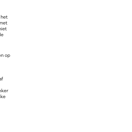
 het
 met
niet
de
en op
af
eker
uke