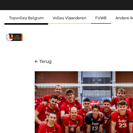
Topvolley Belgium
Volley Vlaanderen
FVWB
Andere 
← Terug