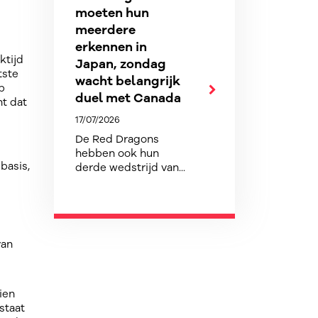
moeten hun
meerdere
erkennen in
ktijd
Japan, zondag
tste
wacht belangrijk
p
duel met Canada
ht dat
17/07/2026
De Red Dragons
hebben ook hun
basis,
derde wedstrijd van...
van
ien
staat