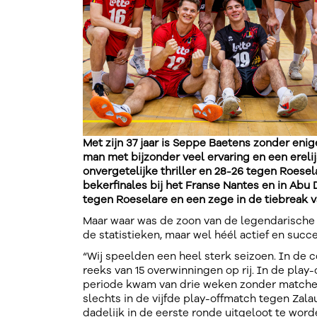
Met zijn 37 jaar is Seppe Baetens zonder enig
man met bijzonder veel ervaring en een erel
onvergetelijke thriller en 28-26 tegen Roesel
bekerfinales bij het Franse Nantes en in Abu D
tegen Roeselare en een zege in de tiebreak v
Maar waar was de zoon van de legendarische J
de statistieken, maar wel héél actief en succ
“Wij speelden een heel sterk seizoen. In de 
reeks van 15 overwinningen op rij. In de play-
periode kwam van drie weken zonder matchen,
slechts in de vijfde play-offmatch tegen Zal
dadelijk in de eerste ronde uitgeloot te wo