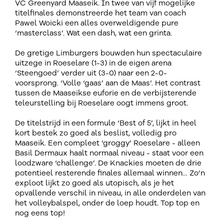
VC Greenyard Maaseik. In twee van vijf mogelijke
titelfinales demonstreerde het team van coach
Pawel Woicki een alles overweldigende pure
‘masterclass’. Wat een dash, wat een grinta.
De gretige Limburgers bouwden hun spectaculaire
uitzege in Roeselare (1-3) in de eigen arena
‘Steengoed’ verder uit (3-0) naar een 2-0-
voorsprong. ‘Volle ‘gaas’ aan de Maas’. Het contrast
tussen de Maaseikse euforie en de verbijsterende
teleurstelling bij Roeselare oogt immens groot.
De titelstrijd in een formule ‘Best of 5’, lijkt in heel
kort bestek zo goed als beslist, volledig pro
Maaseik. Een compleet ‘groggy’ Roeselare - alleen
Basil Dermaux haalt normaal niveau - staat voor een
loodzware ‘challenge’. De Knackies moeten de drie
potentieel resterende finales allemaal winnen… Zo’n
exploot lijkt zo goed als utopisch, als je het
opvallende verschil in niveau, in alle onderdelen van
het volleybalspel, onder de loep houdt. Top top en
nog eens top!