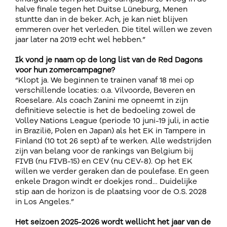
halve finale tegen het Duitse Lüneburg, Menen
stuntte dan in de beker. Ach, je kan niet blijven
emmeren over het verleden. Die titel willen we zeven
jaar later na 2019 echt wel hebben.”
Ik vond je naam op de long list van de Red Dagons
voor hun zomercampagne?
“Klopt ja. We beginnen te trainen vanaf 18 mei op
verschillende locaties: o.a. Vilvoorde, Beveren en
Roeselare. Als coach Zanini me opneemt in zijn
definitieve selectie is het de bedoeling zowel de
Volley Nations League (periode 10 juni-19 juli, in actie
in Brazilië, Polen en Japan) als het EK in Tampere in
Finland (10 tot 26 sept) af te werken. Alle wedstrijden
zijn van belang voor de rankings van Belgium bij
FIVB (nu FIVB-15) en CEV (nu CEV-8). Op het EK
willen we verder geraken dan de poulefase. En geen
enkele Dragon windt er doekjes rond… Duidelijke
stip aan de horizon is de plaatsing voor de O.S. 2028
in Los Angeles.”
Het seizoen 2025-2026 wordt wellicht het jaar van de