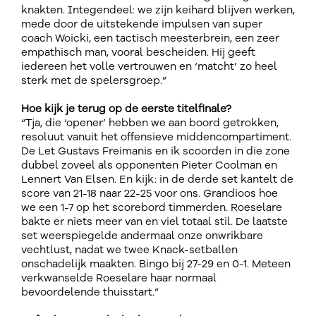
knakten. Integendeel: we zijn keihard blijven werken,
mede door de uitstekende impulsen van super
coach Woicki, een tactisch meesterbrein, een zeer
empathisch man, vooral bescheiden. Hij geeft
iedereen het volle vertrouwen en ‘matcht’ zo heel
sterk met de spelersgroep.”
Hoe kijk je terug op de eerste titelfinale?
“Tja, die ‘opener’ hebben we aan boord getrokken,
resoluut vanuit het offensieve middencompartiment.
De Let Gustavs Freimanis en ik scoorden in die zone
dubbel zoveel als opponenten Pieter Coolman en
Lennert Van Elsen. En kijk: in de derde set kantelt de
score van 21-18 naar 22-25 voor ons. Grandioos hoe
we een 1-7 op het scorebord timmerden. Roeselare
bakte er niets meer van en viel totaal stil. De laatste
set weerspiegelde andermaal onze onwrikbare
vechtlust, nadat we twee Knack-setballen
onschadelijk maakten. Bingo bij 27-29 en 0-1. Meteen
verkwanselde Roeselare haar normaal
bevoordelende thuisstart.”