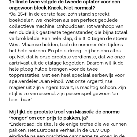
In finale twee volgde de tweede optater voor een
ongewoon bleek Knack. Niet normaal?
“Ja, 25-11 in de eerste fase, zo’n stand spreekt
boekdelen. We knokten als een perfect geoliede
collectieve machine. Onhoudbaar. Tot wanhoop van
een duidelijk gestreste tegenstander, die bijna totaal
verbrokkelde. Een hele klap, die 3-0 tegen de stoere
West-Vlaamse helden, toch de nummer één tijdens
het hele seizoen. En plots droogt bij hen dan alles
op. Net dat is onze grootste verdienste, dat we onze
aartrivaal uit de etalage kegelden. Daarom wil ik de
hele ploeg hulde brengen voor de twee
topprestaties. Met een heel speciaal eerbewijs voor
spelverdeler Juan Finoli. Wat onze Argentijnse
magiër uit zijn vingers tovert, is machtig schoon. Zijn
stijl is zo verrassend, zijn passenspel gewoon ‘on-
lees-baar’.
Mij lijkt de grootste troef van Maaseik: de enorme
‘honger’ om een prijs te pakken, ja?
“Inderdaad: de titel is de enige trofee die we kunnen
pakken. Het Europese verhaal in de CEV Cup
eindigde na een prachtige campagne te vroeg in de