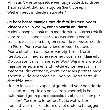
Mijn zus Cyrielle speelde een tijdje volleybal. Broer
Thomas doet dat nog altijd bij Saint-Joseph
Welkenraedt in derde nationale.”
Je bent beste maatjes met de familie Perin: vader
Vincent en zijn vrouw, zonen Martin en Pierre.
“Saint-Joseph is ook mijn moederclub. Daarna trok ik
voor zes seizoenen naar VBC Waremme onder
trainers Sacha Koulberg en Frédéric Servotte. Martin
en Pierre Perin werden vrienden voor het leven.
Pierre stapte in de sporen van zijn broer Martin
(gestopt om medische redenen) over naar Maaseik.
Op voorstel van zijn manager Wout Wijsmans, die ook
mijn carrièreplanner is. Ik wilde echter eerst mijn
masterstudie afronden, vooraleer ik als professioneel
sporter wilde openbloeien. Even na Pierre zette ik
dezelfde stap.
Ik heb in Maaseik zopas bijgetekend voor een derde
seizoen, met optie op een vierde. Voor mij is het
buitenland geen pure obsessie. Ik plan ‘seizoen per
seizoen’. Zonder te forceren. Ik zie wel wat er
opduikt voor mij, zonder me veel druk op te leggen.