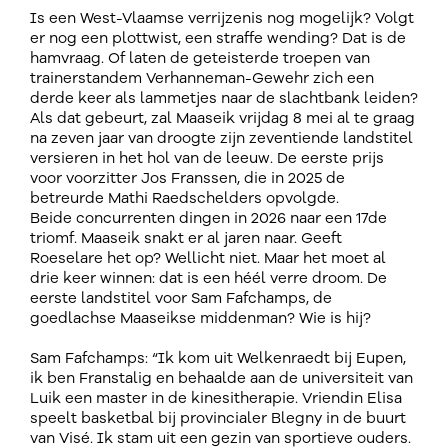
Is een West-Vlaamse verrijzenis nog mogelijk? Volgt
er nog een plottwist, een straffe wending? Dat is de
hamvraag. Of laten de geteisterde troepen van
trainerstandem Verhanneman-Gewehr zich een
derde keer als lammetjes naar de slachtbank leiden?
Als dat gebeurt, zal Maaseik vrijdag 8 mei al te graag
na zeven jaar van droogte zijn zeventiende landstitel
versieren in het hol van de leeuw. De eerste prijs
voor voorzitter Jos Franssen, die in 2025 de
betreurde Mathi Raedschelders opvolgde.
Beide concurrenten dingen in 2026 naar een 17de
triomf. Maaseik snakt er al jaren naar. Geeft
Roeselare het op? Wellicht niet. Maar het moet al
drie keer winnen: dat is een héél verre droom. De
eerste landstitel voor Sam Fafchamps, de
goedlachse Maaseikse middenman? Wie is hij?
Sam Fafchamps: “Ik kom uit Welkenraedt bij Eupen,
ik ben Franstalig en behaalde aan de universiteit van
Luik een master in de kinesitherapie. Vriendin Elisa
speelt basketbal bij provincialer Blegny in de buurt
van Visé. Ik stam uit een gezin van sportieve ouders.