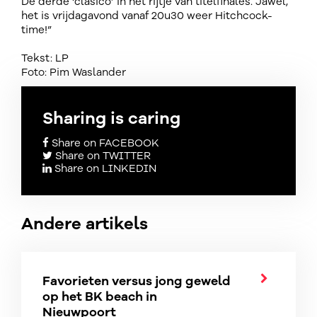
De derde ‘clasico’ in het rijtje van titelfinales. Jawel,
het is vrijdagavond vanaf 20u30 weer Hitchcock-
time!”
Tekst: LP
Foto: Pim Waslander
Sharing is caring
Share on FACEBOOK
Share on TWITTER
Share on LINKEDIN
Andere artikels
Favorieten versus jong geweld
op het BK beach in
Nieuwpoort