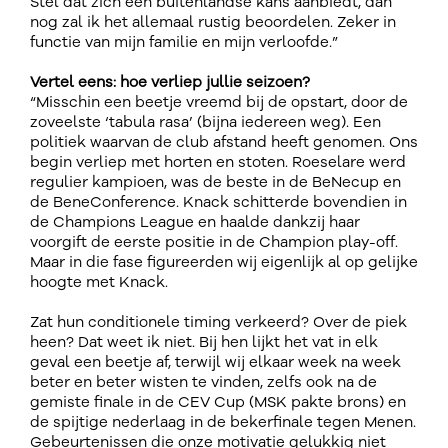
Stel dat zich een buitenlandse kans aanbiedt, dan
nog zal ik het allemaal rustig beoordelen. Zeker in
functie van mijn familie en mijn verloofde.”
Vertel eens: hoe verliep jullie seizoen?
“Misschin een beetje vreemd bij de opstart, door de
zoveelste ‘tabula rasa’ (bijna iedereen weg). Een
politiek waarvan de club afstand heeft genomen. Ons
begin verliep met horten en stoten. Roeselare werd
regulier kampioen, was de beste in de BeNecup en
de BeneConference. Knack schitterde bovendien in
de Champions League en haalde dankzij haar
voorgift de eerste positie in de Champion play-off.
Maar in die fase figureerden wij eigenlijk al op gelijke
hoogte met Knack.
Zat hun conditionele timing verkeerd? Over de piek
heen? Dat weet ik niet. Bij hen lijkt het vat in elk
geval een beetje af, terwijl wij elkaar week na week
beter en beter wisten te vinden, zelfs ook na de
gemiste finale in de CEV Cup (MSK pakte brons) en
de spijtige nederlaag in de bekerfinale tegen Menen.
Gebeurtenissen die onze motivatie gelukkig niet