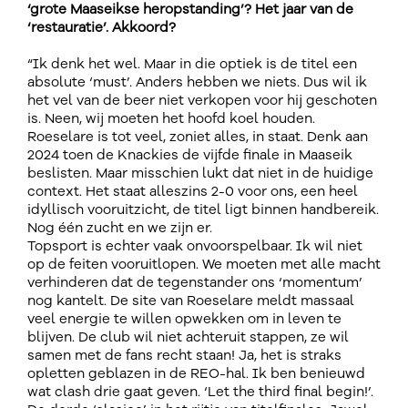
‘grote Maaseikse heropstanding’? Het jaar van de
‘restauratie’. Akkoord?
“Ik denk het wel. Maar in die optiek is de titel een
absolute ‘must’. Anders hebben we niets. Dus wil ik
het vel van de beer niet verkopen voor hij geschoten
is. Neen, wij moeten het hoofd koel houden.
Roeselare is tot veel, zoniet alles, in staat. Denk aan
2024 toen de Knackies de vijfde finale in Maaseik
beslisten. Maar misschien lukt dat niet in de huidige
context. Het staat alleszins 2-0 voor ons, een heel
idyllisch vooruitzicht, de titel ligt binnen handbereik.
Nog één zucht en we zijn er.
Topsport is echter vaak onvoorspelbaar. Ik wil niet
op de feiten vooruitlopen. We moeten met alle macht
verhinderen dat de tegenstander ons ‘momentum’
nog kantelt. De site van Roeselare meldt massaal
veel energie te willen opwekken om in leven te
blijven. De club wil niet achteruit stappen, ze wil
samen met de fans recht staan! Ja, het is straks
opletten geblazen in de REO-hal. Ik ben benieuwd
wat clash drie gaat geven. ‘Let the third final begin!’.