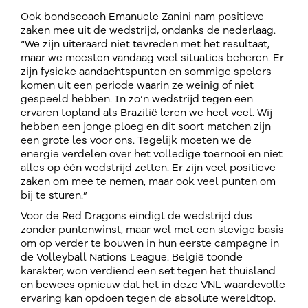
Ook bondscoach Emanuele Zanini nam positieve
zaken mee uit de wedstrijd, ondanks de nederlaag.
“We zijn uiteraard niet tevreden met het resultaat,
maar we moesten vandaag veel situaties beheren. Er
zijn fysieke aandachtspunten en sommige spelers
komen uit een periode waarin ze weinig of niet
gespeeld hebben. In zo’n wedstrijd tegen een
ervaren topland als Brazilië leren we heel veel. Wij
hebben een jonge ploeg en dit soort matchen zijn
een grote les voor ons. Tegelijk moeten we de
energie verdelen over het volledige toernooi en niet
alles op één wedstrijd zetten. Er zijn veel positieve
zaken om mee te nemen, maar ook veel punten om
bij te sturen.”
Voor de Red Dragons eindigt de wedstrijd dus
zonder puntenwinst, maar wel met een stevige basis
om op verder te bouwen in hun eerste campagne in
de Volleyball Nations League. België toonde
karakter, won verdiend een set tegen het thuisland
en bewees opnieuw dat het in deze VNL waardevolle
ervaring kan opdoen tegen de absolute wereldtop.