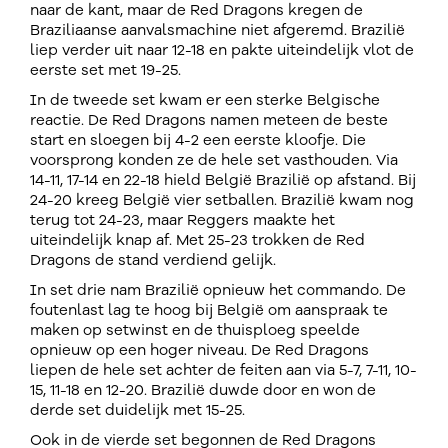
naar de kant, maar de Red Dragons kregen de
Braziliaanse aanvalsmachine niet afgeremd. Brazilië
liep verder uit naar 12-18 en pakte uiteindelijk vlot de
eerste set met 19-25.
In de tweede set kwam er een sterke Belgische
reactie. De Red Dragons namen meteen de beste
start en sloegen bij 4-2 een eerste kloofje. Die
voorsprong konden ze de hele set vasthouden. Via
14-11, 17-14 en 22-18 hield België Brazilië op afstand. Bij
24-20 kreeg België vier setballen. Brazilië kwam nog
terug tot 24-23, maar Reggers maakte het
uiteindelijk knap af. Met 25-23 trokken de Red
Dragons de stand verdiend gelijk.
In set drie nam Brazilië opnieuw het commando. De
foutenlast lag te hoog bij België om aanspraak te
maken op setwinst en de thuisploeg speelde
opnieuw op een hoger niveau. De Red Dragons
liepen de hele set achter de feiten aan via 5-7, 7-11, 10-
15, 11-18 en 12-20. Brazilië duwde door en won de
derde set duidelijk met 15-25.
Ook in de vierde set begonnen de Red Dragons