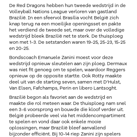
De Red Dragons hebben hun tweede wedstrijd in de
Volleyball Nations League verloren van gastland
Brazilië. In een sfeervol Brasília vocht België zich
knap terug na een moeilijke openingsset en pakte
het verdiend de tweede set, maar over de volledige
wedstrijd bleek Brazilië net te sterk. De thuisploeg
won met 1-3. De setstanden waren 19-25, 25-23, 15-25
en 20-25.
Bondscoach Emanuele Zanini moest voor deze
wedstrijd opnieuw sleutelen aan zijn ploeg. Dermaux
was niet fit genoeg om te spelen, waardoor Reggers
opnieuw op de opposite startte. Ook Rotty maakte
deel uit van de starting seven, samen met D’Hulst,
Van Elsen, Fafchamps, Perin en libero Lantsoght.
Brazilië begon als favoriet aan de wedstrijd en
maakte die rol meteen waar. De thuisploeg nam snel
een 3-6 voorsprong en bouwde die kloof verder uit.
België probeerde veel via het middencompartiment
te spelen en vond daar ook enkele mooie
oplossingen, maar Brazilië bleef aanvallend
bijzonder efficiënt. Bij 10-14 riep Zanini zijn spelers