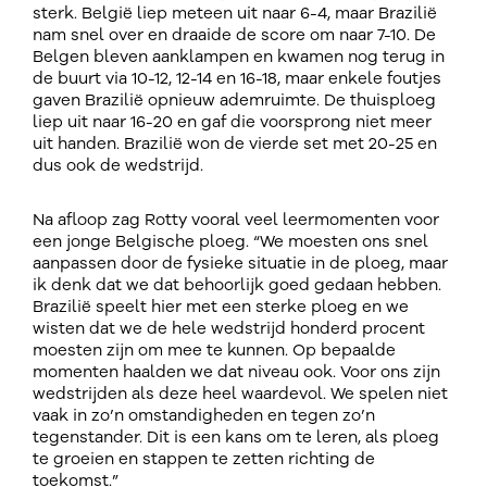
sterk. België liep meteen uit naar 6-4, maar Brazilië
nam snel over en draaide de score om naar 7-10. De
Belgen bleven aanklampen en kwamen nog terug in
de buurt via 10-12, 12-14 en 16-18, maar enkele foutjes
gaven Brazilië opnieuw ademruimte. De thuisploeg
liep uit naar 16-20 en gaf die voorsprong niet meer
uit handen. Brazilië won de vierde set met 20-25 en
dus ook de wedstrijd.
Na afloop zag Rotty vooral veel leermomenten voor
een jonge Belgische ploeg. “We moesten ons snel
aanpassen door de fysieke situatie in de ploeg, maar
ik denk dat we dat behoorlijk goed gedaan hebben.
Brazilië speelt hier met een sterke ploeg en we
wisten dat we de hele wedstrijd honderd procent
moesten zijn om mee te kunnen. Op bepaalde
momenten haalden we dat niveau ook. Voor ons zijn
wedstrijden als deze heel waardevol. We spelen niet
vaak in zo’n omstandigheden en tegen zo’n
tegenstander. Dit is een kans om te leren, als ploeg
te groeien en stappen te zetten richting de
toekomst.”