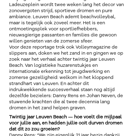
Ladeuzeplein wordt twee weken lang het decor van
zonovergoten strijd, sportieve dromen en pure
ambiance. Leuven Beach ademt beachvolleybal,
maar is tegelijk ook zoveel meer. Het is een
ontmoetingsplek voor sportliefhebbers,
nieuwsgierige passanten en families die gewoon
willen genieten van de zomerse sfeer.
Voor deze reportage trok ook Volleymagazine de
slippers aan, doken we het zand in en gingen we op
zoek naar het verhaal achter twintig jaar Leuven
Beach. Van logistieke huzarenstukjes en
internationale erkenning tot jeugdwerking en
zomerse gezelligheid: welkom in het kloppend
strandhart van Leuven. En achter dit
indrukwekkende succesverhaal staan nog altijd
dezelfde bezielers: Danny Rens en Johan Neven, de
stuwende krachten die al twee decennia lang
dromen in het zand helpen graven.
Twintig jaar Leuven Beach — hoe voelt die mijlpaal
voor jullie aan, en hadden jullie ooit durven dromen
dat dit zo zou groeien?
Danny Rens: “We zijn eigenlijk 21 jaar bezig dankzij