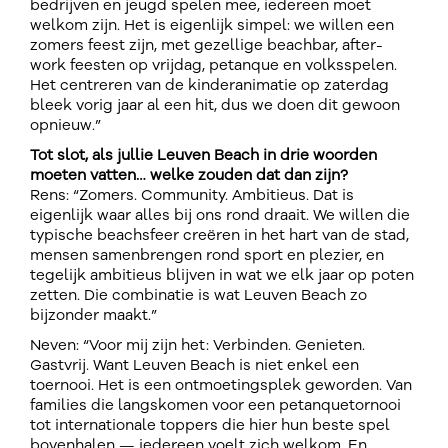
bedrijven en jeugd spelen mee, iedereen moet
welkom zijn. Het is eigenlijk simpel: we willen een
zomers feest zijn, met gezellige beachbar, after-
work feesten op vrijdag, petanque en volksspelen.
Het centreren van de kinderanimatie op zaterdag
bleek vorig jaar al een hit, dus we doen dit gewoon
opnieuw.”
Tot slot, als jullie Leuven Beach in drie woorden
moeten vatten… welke zouden dat dan zijn?
Rens: “Zomers. Community. Ambitieus. Dat is
eigenlijk waar alles bij ons rond draait. We willen die
typische beachsfeer creëren in het hart van de stad,
mensen samenbrengen rond sport en plezier, en
tegelijk ambitieus blijven in wat we elk jaar op poten
zetten. Die combinatie is wat Leuven Beach zo
bijzonder maakt.”
Neven: “Voor mij zijn het: Verbinden. Genieten.
Gastvrij. Want Leuven Beach is niet enkel een
toernooi. Het is een ontmoetingsplek geworden. Van
families die langskomen voor een petanquetornooi
tot internationale toppers die hier hun beste spel
bovenhalen — iedereen voelt zich welkom. En