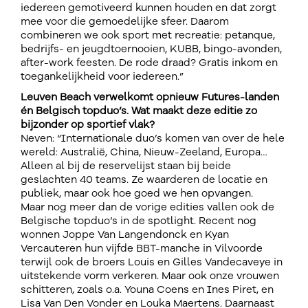
iedereen gemotiveerd kunnen houden en dat zorgt
mee voor die gemoedelijke sfeer. Daarom
combineren we ook sport met recreatie: petanque,
bedrijfs- en jeugdtoernooien, KUBB, bingo-avonden,
after-work feesten. De rode draad? Gratis inkom en
toegankelijkheid voor iedereen.”
Leuven Beach verwelkomt opnieuw Futures-landen
én Belgisch topduo’s. Wat maakt deze editie zo
bijzonder op sportief vlak?
Neven: “Internationale duo’s komen van over de hele
wereld: Australië, China, Nieuw-Zeeland, Europa…
Alleen al bij de reservelijst staan bij beide
geslachten 40 teams. Ze waarderen de locatie en
publiek, maar ook hoe goed we hen opvangen.
Maar nog meer dan de vorige edities vallen ook de
Belgische topduo’s in de spotlight. Recent nog
wonnen Joppe Van Langendonck en Kyan
Vercauteren hun vijfde BBT-manche in Vilvoorde
terwijl ook de broers Louis en Gilles Vandecaveye in
uitstekende vorm verkeren. Maar ook onze vrouwen
schitteren, zoals o.a. Youna Coens en Ines Piret, en
Lisa Van Den Vonder en Louka Maertens. Daarnaast