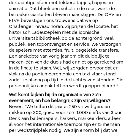
dorpachtige sfeer met lekkere tapjes, hapjes en
animatie. Dat bleek een schot in de roos, want de
bezoekersaantallen bleven maar stijgen. De CEV en
FIVB bevestigen ons trouwens dat we op
Challenger-niveau horen. Zij prijzen de locatie: het
historisch Ladeuzeplein met de iconische
universiteitsbibliotheek op de achtergrond, veel
publiek, een topontvangst en service. We verzorgen
de spelers met attenties, fruit, begeleide transfers.
Een anekdote van vorig jaar om dit duidelijk te
maken: één van de duo’s had er niet op gerekend om
in de finale te staan. Wel, wij zorgden ervoor dat er
vlak na de podiumceremonie een taxi klaar stond
zodat ze alsnog op tijd in de luchthaven stonden. Die
persoonlijke aanpak telt en wordt geapprecieerd.”
Wat komt kijken bij de organisatie van zo’n
evenement, en hoe belangrijk zijn vrijwilligers?
Neven: “We tellen dit jaar al 250 vrijwilligers en
mikken op 300, goed voor zo’n 1.000 shifts van 3 uur.
Denk aan ballenrapers, harkers, markeerders: alleen
al voor het internationale toernooi zijn er 15 mensen
per wedstrijdplek nodig. We zijn enorm blij dat we