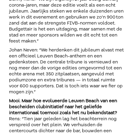
corona-jaren, maar deze editie voelt als een echt
jubileum. Jaarlijks steken we enkele duizenden uren
werk in dit evenement en gebruiken we zo’n 900 ton
zand dat aan de strengste FIVB-normen voldoet.
Budgettair is het een uitdaging, maar samen met de
stad en meer sponsors wilden we dit echt tot een
feest maken.”
Johan Neven: “We herdenken dit jubileum alvast met
een officieel Leuven Beach-anthem en een
gedenksteen. De centrale tribune is vernieuwd en
nog meer dan de vorige edities omgevormd tot een
echte arena met 350 zitplaatsen, aangevuld met
podiumzone en extra tribunes — in totaal ruimte
voor 600 supporters. Dat is toch iets waar we fier op
mogen zijn.”
Mooi. Maar hoe evolueerde Leuven Beach van een
bescheiden clubinitiatief naar het geliefde
internationaal toernooi zoals het nu bekendstaat?
Rens: “Tien jaar geleden lag het beachterrein nog
verspreid over het plein. We verhuisden de
centercourts dichter naar de bar, bouwden een