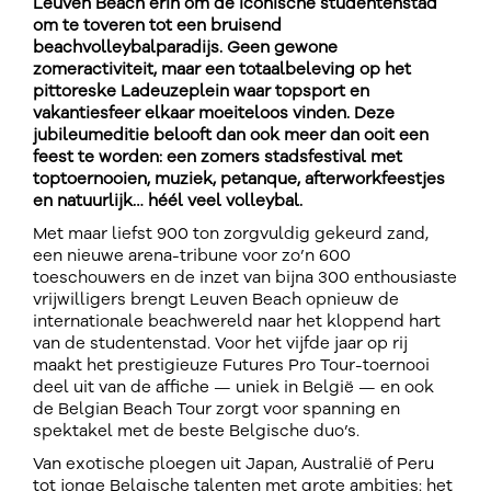
Leuven Beach erin om de iconische studentenstad
om te toveren tot een bruisend
beachvolleybalparadijs. Geen gewone
zomeractiviteit, maar een totaalbeleving op het
pittoreske Ladeuzeplein waar topsport en
vakantiesfeer elkaar moeiteloos vinden. Deze
jubileumeditie belooft dan ook meer dan ooit een
feest te worden: een zomers stadsfestival met
toptoernooien, muziek, petanque, afterworkfeestjes
en natuurlijk… héél veel volleybal.
Met maar liefst 900 ton zorgvuldig gekeurd zand,
een nieuwe arena-tribune voor zo’n 600
toeschouwers en de inzet van bijna 300 enthousiaste
vrijwilligers brengt Leuven Beach opnieuw de
internationale beachwereld naar het kloppend hart
van de studentenstad. Voor het vijfde jaar op rij
maakt het prestigieuze Futures Pro Tour-toernooi
deel uit van de affiche — uniek in België — en ook
de Belgian Beach Tour zorgt voor spanning en
spektakel met de beste Belgische duo’s.
Van exotische ploegen uit Japan, Australië of Peru
tot jonge Belgische talenten met grote ambities: het