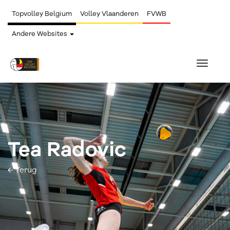
Topvolley Belgium
Volley Vlaanderen
FVWB
Andere Websites
Toggle
navigat
Tea Radovic
← Terug