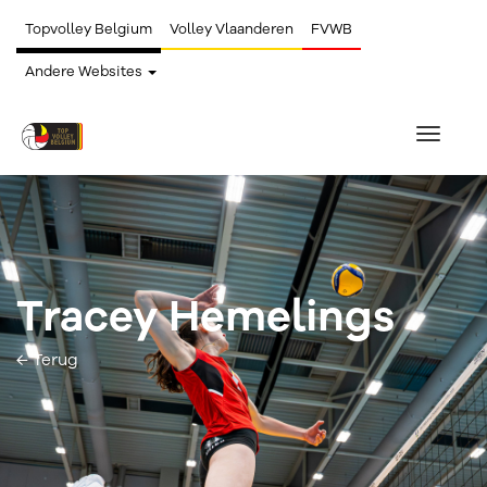
Topvolley Belgium
Volley Vlaanderen
FVWB
Andere Websites
Toggle
navigat
Tracey Hemelings
← Terug