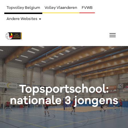
Topvolley Belgium
Volley Vlaanderen
FVWB
Andere Websites
Toggle
navigat
Topsportschool:
nationale 3 jongens