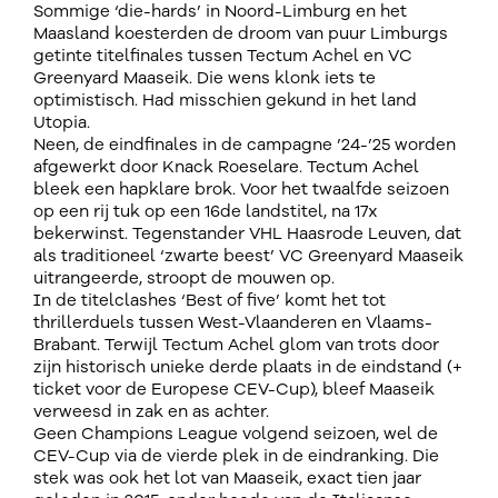
Sommige ‘die-hards’ in Noord-Limburg en het
Maasland koesterden de droom van puur Limburgs
getinte titelfinales tussen Tectum Achel en VC
Greenyard Maaseik. Die wens klonk iets te
optimistisch. Had misschien gekund in het land
Utopia.
Neen, de eindfinales in de campagne ’24-’25 worden
afgewerkt door Knack Roeselare. Tectum Achel
bleek een hapklare brok. Voor het twaalfde seizoen
op een rij tuk op een 16de landstitel, na 17x
bekerwinst. Tegenstander VHL Haasrode Leuven, dat
als traditioneel ‘zwarte beest’ VC Greenyard Maaseik
uitrangeerde, stroopt de mouwen op.
In de titelclashes ‘Best of five’ komt het tot
thrillerduels tussen West-Vlaanderen en Vlaams-
Brabant. Terwijl Tectum Achel glom van trots door
zijn historisch unieke derde plaats in de eindstand (+
ticket voor de Europese CEV-Cup), bleef Maaseik
verweesd in zak en as achter.
Geen Champions League volgend seizoen, wel de
CEV-Cup via de vierde plek in de eindranking. Die
stek was ook het lot van Maaseik, exact tien jaar