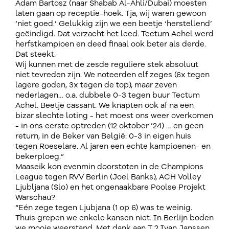
Adam Bartosz (naar Shabab Al-Ahli/Dubai) moesten
laten gaan op receptie-hoek. Tja, wij waren gewoon
‘niet goed.’ Gelukkig zijn we een beetje ‘herstellend’
geëindigd. Dat verzacht het leed. Tectum Achel werd
herfstkampioen en deed finaal ook beter als derde.
Dat steekt.
Wij kunnen met de zesde reguliere stek absoluut
niet tevreden zijn. We noteerden elf zeges (6x tegen
lagere goden, 3x tegen de top), maar zeven
nederlagen… o.a. dubbele 0-3 tegen buur Tectum
Achel. Beetje cassant. We knapten ook af na een
bizar slechte loting - het moest ons weer overkomen
- in ons eerste optreden (12 oktober ’24) … en geen
return, in de Beker van België: 0-3 in eigen huis
tegen Roeselare. Al jaren een echte kampioenen- en
bekerploeg.”
Maaseik kon evenmin doorstoten in de Champions
League tegen RVV Berlin (Joel Banks), ACH Volley
Ljubljana (Slo) en het ongenaakbare Poolse Projekt
Warschau?
“Eén zege tegen Ljubjana (1 op 6) was te weinig.
Thuis grepen we enkele kansen niet. In Berlijn boden
we mooie weerstand. Met dank aan T 2 Ivan Janssen,