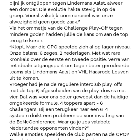
pijnlijk ontglippen tegen Lindemans Aalst, alweer
een domper. Die evolutie hakte stevig in op de
groep. Vooral zakelijk-commercieel was onze
afwezigheid geen goede zaak.”
Via het ommetje van de Challenge Play-Off tegen
mindere goden hadden jullie de kans om aan de top
terug te keren.
“Klopt. Maar die CPO speelde zich af op lager niveau.
Onze balans: 6 zeges, 2 nederlagen. Met wat rare
kronkels over de eerste en tweede positie. Verre van
het ideale uitgangspunt om tegen beter gerodeerde
teams als Lindemans Aalst en VHL Haasrode Leuven
uit te komen.
Vroeger had je na de reguliere interclub play-offs
met de top 6, afgescheiden van de play-downs met
vier. Dat was voor ons beter geweest dan de huidige
omgekeerde formule. 4 toppers apart - 6
challengers. Bij een terugkeer naar een 6-4 –
systeem duikt een probleem op voor invulling van
de BeNeConference. Waar ga je zes valabele
Nederlandse opponenten vinden?”
Welke emoties speelden de club parten na de CPO?