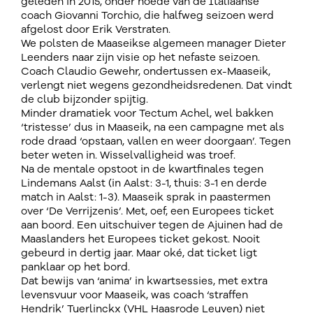
geleden in 2015, onder hoede van de Italiaanse
coach Giovanni Torchio, die halfweg seizoen werd
afgelost door Erik Verstraten.
We polsten de Maaseikse algemeen manager Dieter
Leenders naar zijn visie op het nefaste seizoen.
Coach Claudio Gewehr, ondertussen ex-Maaseik,
verlengt niet wegens gezondheidsredenen. Dat vindt
de club bijzonder spijtig.
Minder dramatiek voor Tectum Achel, wel bakken
‘tristesse’ dus in Maaseik, na een campagne met als
rode draad ‘opstaan, vallen en weer doorgaan’. Tegen
beter weten in. Wisselvalligheid was troef.
Na de mentale opstoot in de kwartfinales tegen
Lindemans Aalst (in Aalst: 3-1, thuis: 3-1 en derde
match in Aalst: 1-3). Maaseik sprak in paastermen
over ‘De Verrijzenis’. Met, oef, een Europees ticket
aan boord. Een uitschuiver tegen de Ajuinen had de
Maaslanders het Europees ticket gekost. Nooit
gebeurd in dertig jaar. Maar oké, dat ticket ligt
panklaar op het bord.
Dat bewijs van ‘anima’ in kwartsessies, met extra
levensvuur voor Maaseik, was coach ‘straffen
Hendrik’ Tuerlinckx (VHL Haasrode Leuven) niet