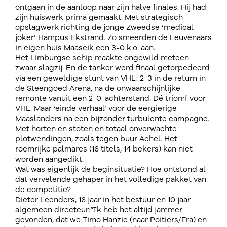
ontgaan in de aanloop naar zijn halve finales. Hij had
zijn huiswerk prima gemaakt. Met strategisch
opslagwerk richting de jonge Zweedse ‘medical
joker’ Hampus Ekstrand. Zo smeerden de Leuvenaars
in eigen huis Maaseik een 3-0 k.o. aan.
Het Limburgse schip maakte ongewild meteen
zwaar slagzij. En de tanker werd finaal getorpedeerd
via een geweldige stunt van VHL: 2-3 in de return in
de Steengoed Arena, na de onwaarschijnlijke
remonte vanuit een 2-0-achterstand. Dé triomf voor
VHL. Maar ‘einde verhaal’ voor de eergierige
Maaslanders na een bijzonder turbulente campagne.
Met horten en stoten en totaal onverwachte
plotwendingen, zoals tegen buur Achel. Het
roemrijke palmares (16 titels, 14 bekers) kan niet
worden aangedikt.
Wat was eigenlijk de beginsituatie? Hoe ontstond al
dat vervelende gehaper in het volledige pakket van
de competitie?
Dieter Leenders, 16 jaar in het bestuur en 10 jaar
algemeen directeur:“Ik heb het altijd jammer
gevonden, dat we Timo Hanzic (naar Poitiers/Fra) en