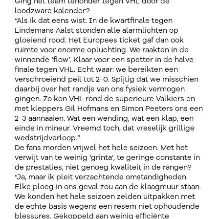
Ging het team tenonder tegen VHL door de
loodzware kalender?
“Als ik dat eens wist. In de kwartfinale tegen
Lindemans Aalst stonden alle alarmlichten op
gloeiend rood. Het Europees ticket gaf dan ook
ruimte voor enorme opluchting. We raakten in de
winnende ‘flow’. Klaar voor een spetter in de halve
finale tegen VHL. Echt waar: we bereikten een
verschroeiend peil tot 2-0. Spijtig dat we misschien
daarbij over het randje van ons fysiek vermogen
gingen. Zo kon VHL rond de superieure Valkiers en
met kleppers Gil Hofmans en Simon Peeters ons een
2-3 aannaaien. Wat een wending, wat een klap, een
einde in mineur. Vreemd toch, dat vreselijk grillige
wedstrijdverloop.”
De fans morden vrijwel het hele seizoen. Met het
verwijt van te weinig ‘grinta’, te geringe constante in
de prestaties, niet genoeg kwaliteit in de rangen?
“Ja, maar ik pleit verzachtende omstandigheden.
Elke ploeg in ons geval zou aan de klaagmuur staan.
We konden het hele seizoen zelden uitpakken met
de echte basis wegens een resem niet ophoudende
blessures. Gekoppeld aan weinig efficiënte