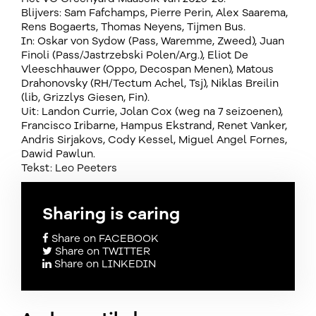
Blijvers: Sam Fafchamps, Pierre Perin, Alex Saarema,
Rens Bogaerts, Thomas Neyens, Tijmen Bus.
In: Oskar von Sydow (Pass, Waremme, Zweed), Juan
Finoli (Pass/Jastrzebski Polen/Arg.), Eliot De
Vleeschhauwer (Oppo, Decospan Menen), Matous
Drahonovsky (RH/Tectum Achel, Tsj), Niklas Breilin
(lib, Grizzlys Giesen, Fin).
Uit: Landon Currie, Jolan Cox (weg na 7 seizoenen),
Francisco Iribarne, Hampus Ekstrand, Renet Vanker,
Andris Sirjakovs, Cody Kessel, Miguel Angel Fornes,
Dawid Pawlun.
Tekst: Leo Peeters
Sharing is caring
Share on FACEBOOK
Share on TWITTER
Share on LINKEDIN