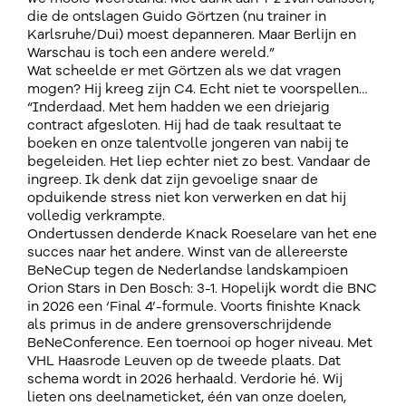
die de ontslagen Guido Görtzen (nu trainer in
Karlsruhe/Dui) moest depanneren. Maar Berlijn en
Warschau is toch een andere wereld.”
Wat scheelde er met Görtzen als we dat vragen
mogen? Hij kreeg zijn C4. Echt niet te voorspellen…
“Inderdaad. Met hem hadden we een driejarig
contract afgesloten. Hij had de taak resultaat te
boeken en onze talentvolle jongeren van nabij te
begeleiden. Het liep echter niet zo best. Vandaar de
ingreep. Ik denk dat zijn gevoelige snaar de
opduikende stress niet kon verwerken en dat hij
volledig verkrampte.
Ondertussen denderde Knack Roeselare van het ene
succes naar het andere. Winst van de allereerste
BeNeCup tegen de Nederlandse landskampioen
Orion Stars in Den Bosch: 3-1. Hopelijk wordt die BNC
in 2026 een ‘Final 4’-formule. Voorts finishte Knack
als primus in de andere grensoverschrijdende
BeNeConference. Een toernooi op hoger niveau. Met
VHL Haasrode Leuven op de tweede plaats. Dat
schema wordt in 2026 herhaald. Verdorie hé. Wij
lieten ons deelnameticket, één van onze doelen,