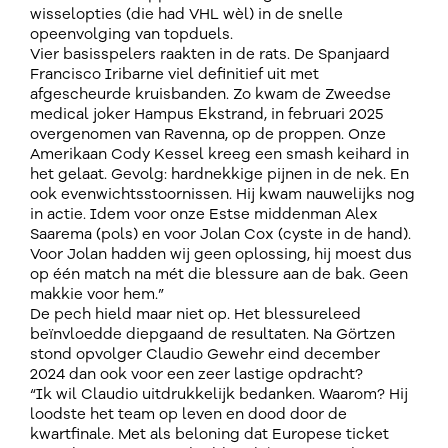
wisselopties (die had VHL wèl) in de snelle
opeenvolging van topduels.
Vier basisspelers raakten in de rats. De Spanjaard
Francisco Iribarne viel definitief uit met
afgescheurde kruisbanden. Zo kwam de Zweedse
medical joker Hampus Ekstrand, in februari 2025
overgenomen van Ravenna, op de proppen. Onze
Amerikaan Cody Kessel kreeg een smash keihard in
het gelaat. Gevolg: hardnekkige pijnen in de nek. En
ook evenwichtsstoornissen. Hij kwam nauwelijks nog
in actie. Idem voor onze Estse middenman Alex
Saarema (pols) en voor Jolan Cox (cyste in de hand).
Voor Jolan hadden wij geen oplossing, hij moest dus
op één match na mét die blessure aan de bak. Geen
makkie voor hem.”
De pech hield maar niet op. Het blessureleed
beïnvloedde diepgaand de resultaten. Na Görtzen
stond opvolger Claudio Gewehr eind december
2024 dan ook voor een zeer lastige opdracht?
“Ik wil Claudio uitdrukkelijk bedanken. Waarom? Hij
loodste het team op leven en dood door de
kwartfinale. Met als beloning dat Europese ticket