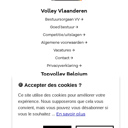
Volley Vlaanderen
Bestuursorgaan VV →
Goed bestuur →
Competitie/uitslagen →
Algemene voorwaarden →
Vacatures →
Contact →
Privacyverklaring →
Topvolley Belgium
Over TopVolleyBelgium →
🍪 Accepter des cookies ?
Nieuws →
Ce site utilise des cookies pour améliorer votre
Lotto Cup Finals →
expérience. Nous supposerons que cela vous
EuroVolleyCenter
convient, mais vous pouvez vous désabonner si
En savoir plus
vous le souhaitez ...
Réservations →
Algemene info →