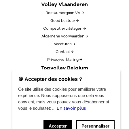
Volley Vlaanderen
Bestuursorgaan VV →
Goed bestuur →
Competitie/uitslagen →
Algemene voorwaarden →
Vacatures →
Contact →
Privacyverklaring →
Topvolley Belgium
Over TopVolleyBelgium →
🍪 Accepter des cookies ?
Nieuws →
Ce site utilise des cookies pour améliorer votre
Lotto Cup Finals →
expérience. Nous supposerons que cela vous
EuroVolleyCenter
convient, mais vous pouvez vous désabonner si
En savoir plus
vous le souhaitez ...
Réservations →
Algemene info →
Accepter
Personnaliser